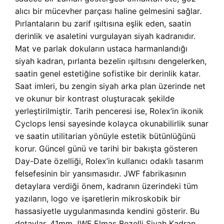
alıcı bir mücevher parçası haline gelmesini sağlar.
Pırlantaların bu zarif ışıltısına eşlik eden, saatin
derinlik ve asaletini vurgulayan siyah kadranıdır.
Mat ve parlak dokuların ustaca harmanlandığı
siyah kadran, pırlanta bezelin ışıltısını dengelerken,
saatin genel estetiğine sofistike bir derinlik katar.
Saat imleri, bu zengin siyah arka plan üzerinde net
ve okunur bir kontrast oluşturacak şekilde
yerleştirilmiştir. Tarih penceresi ise, Rolex’in ikonik
Cyclops lensi sayesinde kolayca okunabilirlik sunar
ve saatin utilitarian yönüyle estetik bütünlüğünü
korur. Güncel günü ve tarihi bir bakışta gösteren
Day-Date özelliği, Rolex’in kullanıcı odaklı tasarım
felsefesinin bir yansımasıdır. JWF fabrikasının
detaylara verdiği önem, kadranın üzerindeki tüm
yazıların, logo ve işaretlerin mikroskobik bir
hassasiyetle uygulanmasında kendini gösterir. Bu
detaylar, 41mm JWF Elmas Bezelli Siyah Kadran