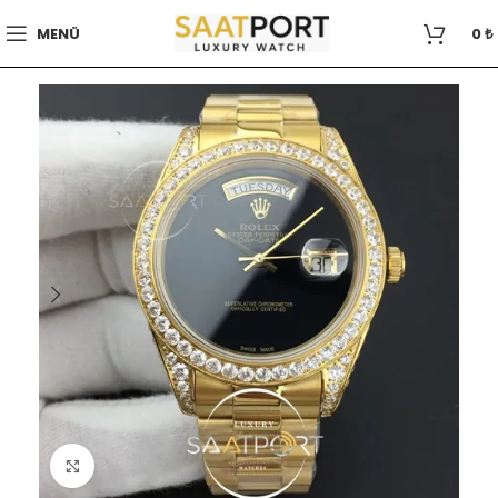
MENÜ
0
₺
Büyütmek için tıklayın