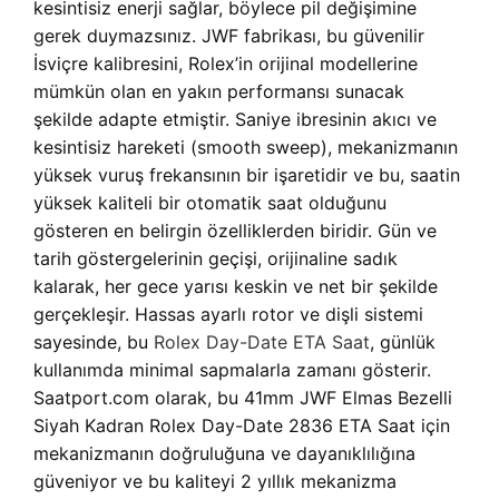
kesintisiz enerji sağlar, böylece pil değişimine
gerek duymazsınız. JWF fabrikası, bu güvenilir
İsviçre kalibresini, Rolex’in orijinal modellerine
mümkün olan en yakın performansı sunacak
şekilde adapte etmiştir. Saniye ibresinin akıcı ve
kesintisiz hareketi (smooth sweep), mekanizmanın
yüksek vuruş frekansının bir işaretidir ve bu, saatin
yüksek kaliteli bir otomatik saat olduğunu
gösteren en belirgin özelliklerden biridir. Gün ve
tarih göstergelerinin geçişi, orijinaline sadık
kalarak, her gece yarısı keskin ve net bir şekilde
gerçekleşir. Hassas ayarlı rotor ve dişli sistemi
sayesinde, bu
Rolex Day-Date ETA Saat
, günlük
kullanımda minimal sapmalarla zamanı gösterir.
Saatport.com olarak, bu 41mm JWF Elmas Bezelli
Siyah Kadran Rolex Day-Date 2836 ETA Saat için
mekanizmanın doğruluğuna ve dayanıklılığına
güveniyor ve bu kaliteyi 2 yıllık mekanizma