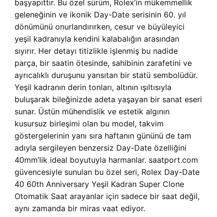
başyapıttır. Bu özel sürüm, Rolex’in mükemmellik
geleneğinin ve ikonik Day-Date serisinin 60. yıl
dönümünü onurlandırırken, cesur ve büyüleyici
yeşil kadranıyla kendini kalabalığın arasından
sıyırır. Her detayı titizlikle işlenmiş bu nadide
parça, bir saatin ötesinde, sahibinin zarafetini ve
ayrıcalıklı duruşunu yansıtan bir statü sembolüdür.
Yeşil kadranın derin tonları, altının ışıltısıyla
buluşarak bileğinizde adeta yaşayan bir sanat eseri
sunar. Üstün mühendislik ve estetik algının
kusursuz birleşimi olan bu model, takvim
göstergelerinin yanı sıra haftanın gününü de tam
adıyla sergileyen benzersiz Day-Date özelliğini
40mm’lik ideal boyutuyla harmanlar. saatport.com
güvencesiyle sunulan bu özel seri, Rolex Day-Date
40 60th Anniversary Yeşil Kadran Super Clone
Otomatik Saat arayanlar için sadece bir saat değil,
aynı zamanda bir miras vaat ediyor.