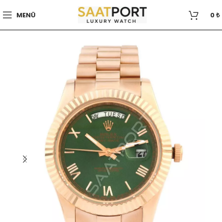
MENÜ
0
₺