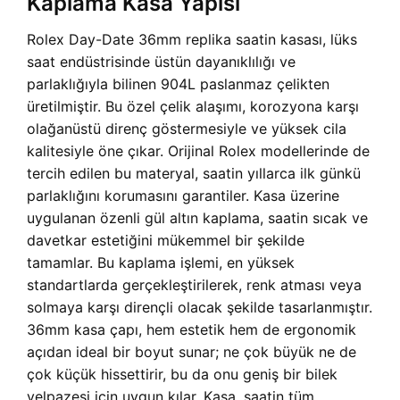
Kaplama Kasa Yapısı
Rolex Day-Date 36mm replika saatin kasası, lüks
saat endüstrisinde üstün dayanıklılığı ve
parlaklığıyla bilinen 904L paslanmaz çelikten
üretilmiştir. Bu özel çelik alaşımı, korozyona karşı
olağanüstü direnç göstermesiyle ve yüksek cila
kalitesiyle öne çıkar. Orijinal Rolex modellerinde de
tercih edilen bu materyal, saatin yıllarca ilk günkü
parlaklığını korumasını garantiler. Kasa üzerine
uygulanan özenli gül altın kaplama, saatin sıcak ve
davetkar estetiğini mükemmel bir şekilde
tamamlar. Bu kaplama işlemi, en yüksek
standartlarda gerçekleştirilerek, renk atması veya
solmaya karşı dirençli olacak şekilde tasarlanmıştır.
36mm kasa çapı, hem estetik hem de ergonomik
açıdan ideal bir boyut sunar; ne çok büyük ne de
çok küçük hissettirir, bu da onu geniş bir bilek
yelpazesi için uygun kılar. Kasa, saatin tüm