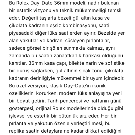
Bu Rolex Day-Date 36mm modeli, nadir bulunan
bir estetik vizyonu ve teknik mükemmelliği temsil
eder. Değerli taşlarla bezeli gül altın kasa ve
çikolata kadranın eşsiz kombinasyonu, saati
piyasadaki diğer lüks saatlerden ayırır. Bezelde yer
alan yakutlar ve kadranı süsleyen pırlantalar,
sadece görsel bir şölen sunmakla kalmaz, aynı
zamanda bu saatin zanaatkarlık harikası olduğunu
kanıtlar. 36mm kasa çapı, bilekte narin ve sofistike
bir duruş sağlarken, gül altının sıcak tonu, çikolata
kadranın derinliğiyle mükemmel bir uyum içindedir.
Bu özel versiyon, klasik Day-Date’in ikonik
özelliklerini korurken, modern lüks anlayışına yeni
bir boyut getirir. Tarih penceresi ve haftanın günü
göstergesi, orijinal Rolex modellerinde olduğu gibi
işlevsel ve estetik bir bütünlük arz eder. Her bir
pırlanta ve yakutun özenle yerleştirilmesi, bu
replika saatin detaylara ne kadar dikkat edildiğini