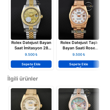
Rolex Datejust Bayan
Rolex Datejust Taşlı
Saat İmitasyon 28
Bayan Saati Rose
fiyatları
Gold
₺
₺
Sepete Ekle
Sepete Ekle
İlgili ürünler