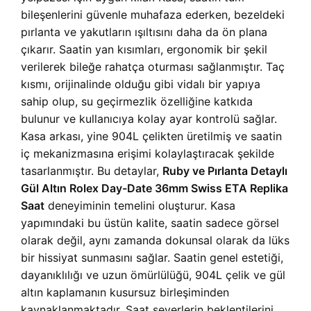
bileşenlerini güvenle muhafaza ederken, bezeldeki
pırlanta ve yakutların ışıltısını daha da ön plana
çıkarır. Saatin yan kısımları, ergonomik bir şekil
verilerek bileğe rahatça oturması sağlanmıştır. Taç
kısmı, orijinalinde olduğu gibi vidalı bir yapıya
sahip olup, su geçirmezlik özelliğine katkıda
bulunur ve kullanıcıya kolay ayar kontrolü sağlar.
Kasa arkası, yine 904L çelikten üretilmiş ve saatin
iç mekanizmasına erişimi kolaylaştıracak şekilde
tasarlanmıştır. Bu detaylar,
Ruby ve Pırlanta Detaylı
Gül Altın Rolex Day-Date 36mm Swiss ETA Replika
Saat
deneyiminin temelini oluşturur. Kasa
yapımındaki bu üstün kalite, saatin sadece görsel
olarak değil, aynı zamanda dokunsal olarak da lüks
bir hissiyat sunmasını sağlar. Saatin genel estetiği,
dayanıklılığı ve uzun ömürlülüğü, 904L çelik ve gül
altın kaplamanın kusursuz birleşiminden
kaynaklanmaktadır. Saat severlerin beklentilerini