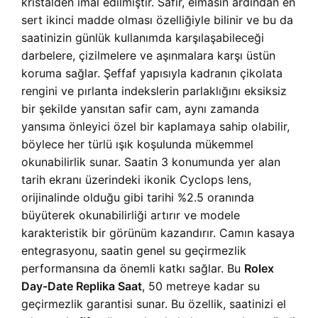
kristalden imal edilmiştir. Safir, elmasın ardından en
sert ikinci madde olması özelliğiyle bilinir ve bu da
saatinizin günlük kullanımda karşılaşabileceği
darbelere, çizilmelere ve aşınmalara karşı üstün
koruma sağlar. Şeffaf yapısıyla kadranın çikolata
rengini ve pırlanta indekslerin parlaklığını eksiksiz
bir şekilde yansıtan safir cam, aynı zamanda
yansıma önleyici özel bir kaplamaya sahip olabilir,
böylece her türlü ışık koşulunda mükemmel
okunabilirlik sunar. Saatin 3 konumunda yer alan
tarih ekranı üzerindeki ikonik Cyclops lens,
orijinalinde olduğu gibi tarihi %2.5 oranında
büyüterek okunabilirliği artırır ve modele
karakteristik bir görünüm kazandırır. Camın kasaya
entegrasyonu, saatin genel su geçirmezlik
performansına da önemli katkı sağlar. Bu
Rolex
Day-Date Replika Saat
, 50 metreye kadar su
geçirmezlik garantisi sunar. Bu özellik, saatinizi el