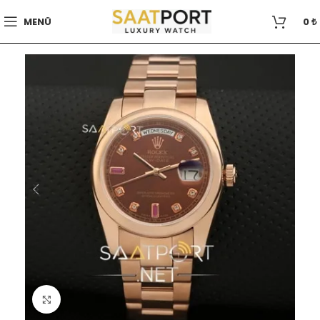
MENÜ
0
₺
Büyütmek için tıklayın