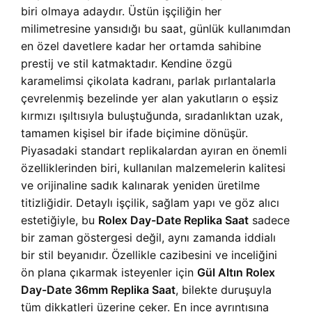
biri olmaya adaydır. Üstün işçiliğin her
milimetresine yansıdığı bu saat, günlük kullanımdan
en özel davetlere kadar her ortamda sahibine
prestij ve stil katmaktadır. Kendine özgü
karamelimsi çikolata kadranı, parlak pırlantalarla
çevrelenmiş bezelinde yer alan yakutların o eşsiz
kırmızı ışıltısıyla buluştuğunda, sıradanlıktan uzak,
tamamen kişisel bir ifade biçimine dönüşür.
Piyasadaki standart replikalardan ayıran en önemli
özelliklerinden biri, kullanılan malzemelerin kalitesi
ve orijinaline sadık kalınarak yeniden üretilme
titizliğidir. Detaylı işçilik, sağlam yapı ve göz alıcı
estetiğiyle, bu
Rolex Day-Date Replika Saat
sadece
bir zaman göstergesi değil, aynı zamanda iddialı
bir stil beyanıdır. Özellikle cazibesini ve inceliğini
ön plana çıkarmak isteyenler için
Gül Altın Rolex
Day-Date 36mm Replika Saat
, bilekte duruşuyla
tüm dikkatleri üzerine çeker. En ince ayrıntısına