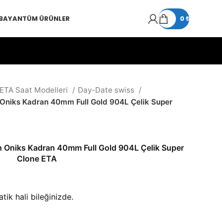
 BAYAN
TÜM ÜRÜNLER
0
₺
 ETA Saat Modelleri
Day-Date swiss
Oniks Kadran 40mm Full Gold 904L Çelik Super
 Oniks Kadran 40mm Full Gold 904L Çelik Super
Clone ETA
ik hali bileğinizde.