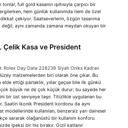
onlar, full gold kasanın ışıltısıyla çarpıcı bir
sergilerken, hem günlük kullanımda hem de özel
e dikkat çekiyor. Saatseverlerin, özgün tasarıma
saat değil, aynı zamanda zamana meydan okuyan bir
 Çelik Kasa ve President
r.
Rolex Day Date 228238 Siyah Oniks Kadran
düzey malzemelerden biri olarak öne çıkar. Bu
de ettiği parlaklık, yıllar geçse bile ilk günkü
 Ne çok büyük ne de çok küçük durur; bu sayede her
i bir üst seviyeye taşır. Titizlikle uygulanan bu
r. Saatin ikonik President kordonu da aynı
st modellerinde kullanılan, benzersiz yarı dairesel
azikçe sararak olağanüstü bir kullanım konforu
de ipeksi bir his bırakır. Gizli katlanır