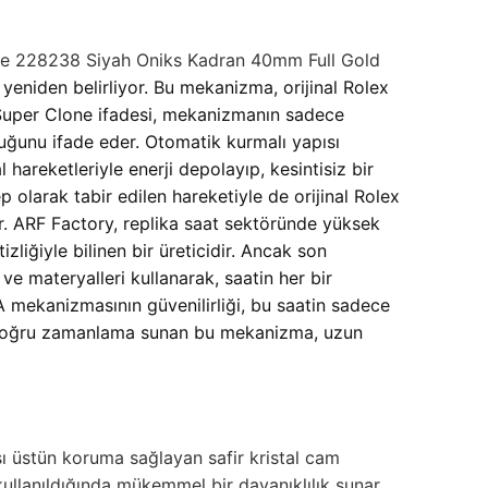
e 228238 Siyah Oniks Kadran 40mm Full Gold
eniden belirliyor. Bu mekanizma, orijinal Rolex
r. Super Clone ifadesi, mekanizmanın sadece
duğunu ifade eder. Otomatik kurmalı yapısı
hareketleriyle enerji depolayıp, kesintisiz bir
 olarak tabir edilen hareketiyle de orijinal Rolex
ır. ARF Factory, replika saat sektöründe yüksek
izliğiyle bilinen bir üreticidir. Ancak son
ve materyalleri kullanarak, saatin her bir
A mekanizmasının güvenilirliği, bu saatin sadece
r ve doğru zamanlama sunan bu mekanizma, uzun
şı üstün koruma sağlayan safir kristal cam
kullanıldığında mükemmel bir dayanıklılık sunar.