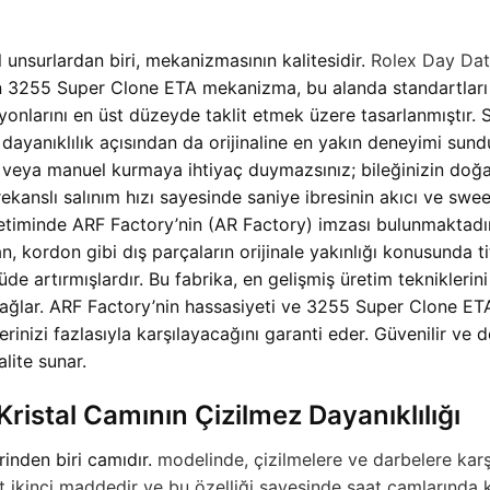
l unsurlardan biri, mekanizmasının kalitesidir.
Rolex Day Dat
 3255 Super Clone ETA mekanizma, bu alanda standartları y
siyonlarını en üst düzeyde taklit etmek üzere tasarlanmıştı
dayanıklılık açısından da orijinaline en yakın deneyimi sun
e veya manuel kurmaya ihtiyaç duymazsınız; bileğinizin doğal 
anslı salınım hızı sayesinde saniye ibresinin akıcı ve sweep
 üretiminde ARF Factory’nin (AR Factory) imzası bulunmaktad
an, kordon gibi dış parçaların orijinale yakınlığı konusunda tit
 artırmışlardır. Bu fabrika, en gelişmiş üretim tekniklerini 
 sağlar. ARF Factory’nin hassasiyeti ve 3255 Super Clone ET
tilerinizi fazlasıyla karşılayacağını garanti eder. Güvenili
alite sunar.
ristal Camının Çizilmez Dayanıklılığı
rinden biri camıdır.
modelinde, çizilmelere ve darbelere kar
ert ikinci maddedir ve bu özelliği sayesinde saat camlarında 