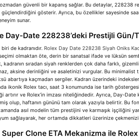
zmadan güvenli bir kapanış sağlar. Bu detaylar, 228238 ref
nı güçlendirdiğini gösterir. Ayrıca, bu özellikler sayesinde sa
eneyim sunar.
ve Day-Date 228238’deki Prestijli Gün/T
 biri de kadranıdır.
Rolex Day Date 228238 Siyah Oniks Kad
eçimi olmaktan öte, derin bir sanatsal ifade ve lüksün sembo
, kadranın sıradan siyah renklerden çok daha farklı, gizemli
, aksine derinliğini ve asaletinizi vurgular. Bu minimalist ta
sü abartıya kaçmadan sergiler. Kadran üzerindeki indeksler v
nda ikonik Rolex tacı, saat 3 konumunda ise tarih göstergesi
ği artırır ve Rolex’in imzası niteliğindedir. Ayrıca, Day-Date
şmiş olup, haftanın gününü tam olarak yazıyla belirtir. Bu f
amanda asıl modelin tüm prestijini ve karmaşık işçiliğini ya
 sağlayarak, her ortamda dikkatleri üzerinize çekmenizi 
5 Super Clone ETA Mekanizma ile Role