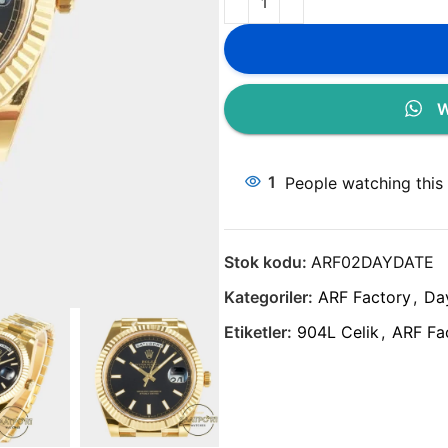
W
1
People watching this
Stok kodu:
ARF02DAYDATE
Kategoriler:
ARF Factory
,
Da
Etiketler:
904L Celik
,
ARF Fac