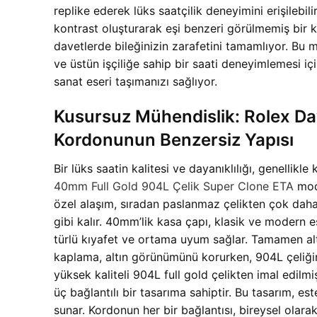
replike ederek lüks saatçilik deneyimini erişilebili
kontrast oluşturarak eşi benzeri görülmemiş bir
davetlerde bileğinizin zarafetini tamamlıyor. Bu m
ve üstün işçiliğe sahip bir saati deneyimlemesi 
sanat eseri taşımanızı sağlıyor.
Kusursuz Mühendislik: Rolex Da
Kordonunun Benzersiz Yapısı
Bir lüks saatin kalitesi ve dayanıklılığı, genelli
40mm Full Gold 904L Çelik Super Clone ETA
mode
özel alaşım, sıradan paslanmaz çelikten çok daha 
gibi kalır. 40mm’lik kasa çapı, klasik ve modern 
türlü kıyafet ve ortama uyum sağlar. Tamamen altın
kaplama, altın görünümünü korurken, 904L çeliğin
yüksek kaliteli 904L full gold çelikten imal edilm
üç bağlantılı bir tasarıma sahiptir. Bu tasarım, e
sunar. Kordonun her bir bağlantısı, bireysel olarak 