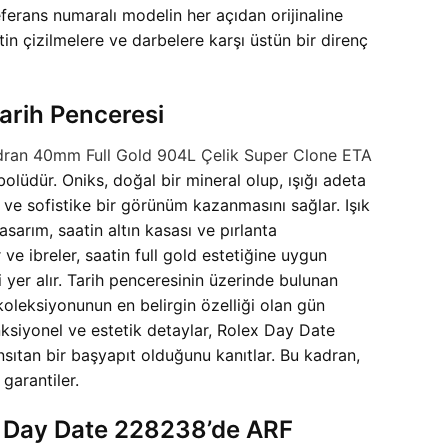
erans numaralı modelin her açıdan orijinaline
atin çizilmelere ve darbelere karşı üstün bir direnç
arih Penceresi
ran 40mm Full Gold 904L Çelik Super Clone ETA
lüdür. Oniks, doğal bir mineral olup, ışığı adeta
 ve sofistike bir görünüm kazanmasını sağlar. Işık
sarım, saatin altın kasası ve pırlanta
e ibreler, saatin full gold estetiğine uygun
 yer alır. Tarih penceresinin üzerinde bulunan
 koleksiyonunun en belirgin özelliği olan gün
onksiyonel ve estetik detaylar, Rolex Day Date
nsıtan bir başyapıt olduğunu kanıtlar. Bu kadran,
garantiler.
x Day Date 228238’de ARF