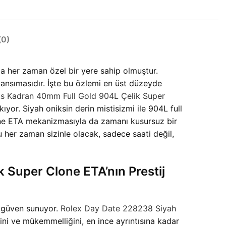
0)
a her zaman özel bir yere sahip olmuştur.
 yansımasıdır. İşte bu özlemi en üst düzeyde
s Kadran 40mm Full Gold 904L Çelik Super
kıyor. Siyah oniksin derin mistisizmi ile 904L full
Clone ETA mekanizmasıyla da zamanı kusursuz bir
u her zaman sizinle olacak, sadece saati değil,
Super Clone ETA’nın Prestij
özgüven sunuyor.
Rolex Day Date 228238 Siyah
ini ve mükemmelliğini, en ince ayrıntısına kadar