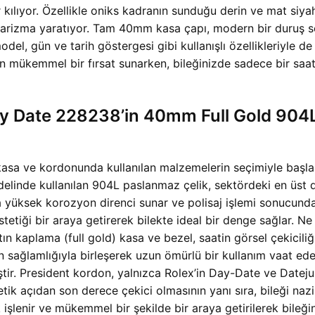
r kılıyor. Özellikle oniks kadranın sunduğu derin ve mat siyah t
 karizma yaratıyor. Tam 40mm kasa çapı, modern bir duruş 
odel, gün ve tarih göstergesi gibi kullanışlı özellikleriyle d
için mükemmel bir fırsat sunarken, bileğinizde sadece bir 
y Date 228238’in 40mm Full Gold 904L
kle kasa ve kordonunda kullanılan malzemelerin seçimiyle başla
linde kullanılan 904L paslanmaz çelik, sektördeki en üst 
yüksek korozyon direnci sunar ve polisaj işlemi sonucunda el
estetiği bir araya getirerek bilekte ideal bir denge sağlar.
 kaplama (full gold) kasa ve bezel, saatin görsel çekiciliğin
 sağlamlığıyla birleşerek uzun ömürlü bir kullanım vaat ede
iştir. President kordon, yalnızca Rolex’in Day-Date ve Dateju
stetik açıdan son derece çekici olmasının yanı sıra, bileği n
işlenir ve mükemmel bir şekilde bir araya getirilerek bileğiniz