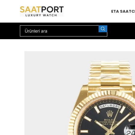
ETA SAAT
C