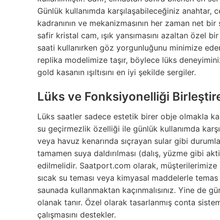
Günlük kullanımda karşılaşabileceğiniz anahtar, ce
kadranının ve mekanizmasının her zaman net bir 
safir kristal cam, ışık yansımasını azaltan özel bir
saati kullanırken göz yorgunluğunu minimize eder. 
replika modelimize taşır, böylece lüks deneyimini
gold kasanın ışıltısını en iyi şekilde sergiler.
Lüks ve Fonksiyonelliği Birleşt
Lüks saatler sadece estetik birer obje olmakla ka
su geçirmezlik özelliği ile günlük kullanımda kar
veya havuz kenarında sıçrayan sular gibi durumlar
tamamen suya daldırılması (dalış, yüzme gibi aktiv
edilmelidir. Saatport.com olarak, müşterilerimize
sıcak su teması veya kimyasal maddelerle temas gi
saunada kullanmaktan kaçınmalısınız. Yine de gü
olanak tanır. Özel olarak tasarlanmış conta sist
çalışmasını destekler.