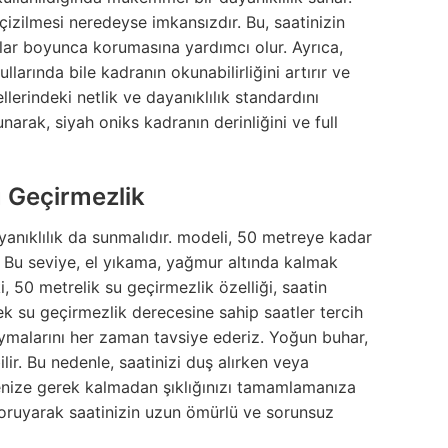
çizilmesi neredeyse imkansızdır. Bu, saatinizin
lar boyunca korumasına yardımcı olur. Ayrıca,
llarında bile kadranın okunabilirliğini artırır ve
lerindeki netlik ve dayanıklılık standardını
arak, siyah oniks kadranın derinliğini ve full
u Geçirmezlik
anıklılık da sunmalıdır.
modeli, 50 metreye kadar
r. Bu seviye, el yıkama, yağmur altında kalmak
 50 metrelik su geçirmezlik özelliği, saatin
sek su geçirmezlik derecesine sahip saatler tercih
uymalarını her zaman tavsiye ederiz. Yoğun buhar,
ir. Bu nedenle, saatinizi duş alırken veya
enize gerek kalmadan şıklığınızı tamamlamanıza
koruyarak saatinizin uzun ömürlü ve sorunsuz