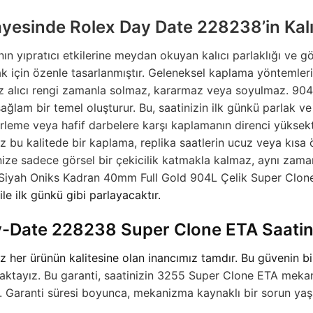
yesinde Rolex Day Date 228238’in Kalı
anın yıpratıcı etkilerine meydan okuyan kalıcı parlaklığı ve g
ak için özenle tasarlanmıştır. Geleneksel kaplama yöntemler
göz alıcı rengi zamanla solmaz, kararmaz veya soyulmaz. 90
 sağlam bir temel oluşturur. Bu, saatinizin ilk günkü parlak
erleme veya hafif darbelere karşı kaplamanın direnci yüksekt
bu kalitede bir kaplama, replika saatlerin ucuz veya kısa
ize sadece görsel bir çekicilik katmakla kalmaz, aynı zamand
iyah Oniks Kadran 40mm Full Gold 904L Çelik Super Clon
ile ilk günkü gibi parlayacaktır.
-Date 228238 Super Clone ETA Saatini
her ürünün kalitesine olan inancımız tamdır. Bu güvenin bi
aktayız. Bu garanti, saatinizin 3255 Super Clone ETA mekani
rur. Garanti süresi boyunca, mekanizma kaynaklı bir sorun 