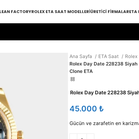
LEAN FACTORY
ROLEX ETA SAAT MODELLERI
ÜRETICI FIRMALAR
ETA
Ana Sayfa
ETA Saat
Rolex
Rolex Day Date 228238 Siyah 
Clone ETA
Rolex Day Date 228238 Siyah
₺
Gücün ve zarafetin en karizmat