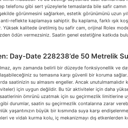
p telefonu gibi sert yüzeylerle temaslarda bile safir camın 
şekilde görünmesini sağlarken, estetik görünümünü uzun yıl
 anti-reflekte kaplamaya sahiptir. Bu kaplama, farklı ışık koşu
Yüksek kalitede üretilmiş bu safir cam, orijinal Rolex model
zden ödün vermezsiniz. Saatin genel estetiğine katkıda bulun
iren: Day-Date 228238’de 50 Metrelik S
lmaz, aynı zamanda belirli bir düzeyde fonksiyonellik ve day
şılaşabileceğiniz su temasına karşı güvenli bir koruma sağla
da saatinizin su almasını engeller. Ancak unutulmamalıdır ki,
iteler) için uygun değildir. Bu tür aktiviteler için daha yük
 saatlerinin ömrünü uzatmak için su geçirmezlik limitlerine 
bi durumlar, saatin su geçirmezlik contalarına zarar verebil
nlük yaşantınızın büyük bir kısmında suya karşı endişelenm
emleri ve vidalı kurma kolu, iç mekanizmayı dış etkenlerden 