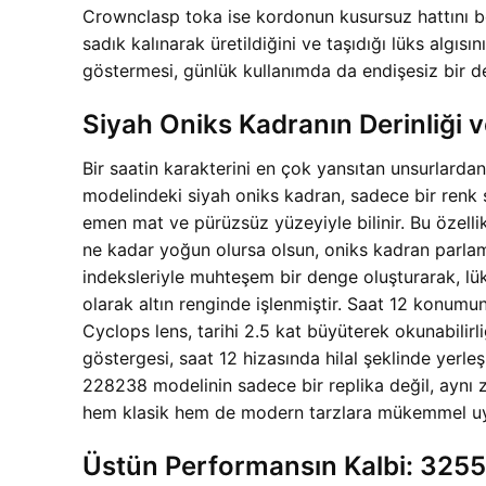
Crownclasp toka ise kordonun kusursuz hattını bo
sadık kalınarak üretildiğini ve taşıdığı lüks algısı
göstermesi, günlük kullanımda da endişesiz bir d
Siyah Oniks Kadranın Derinliği 
Bir saatin karakterini en çok yansıtan unsurlardan
modelindeki siyah oniks kadran, sadece bir renk s
emen mat ve pürüzsüz yüzeyiyle bilinir. Bu özellik
ne kadar yoğun olursa olsun, oniks kadran parlamaz
indeksleriyle muhteşem bir denge oluşturarak, lük
olarak altın renginde işlenmiştir. Saat 12 konumu
Cyclops lens, tarihi 2.5 kat büyüterek okunabilirli
göstergesi, saat 12 hizasında hilal şeklinde yerle
228238 modelinin sadece bir replika değil, aynı z
hem klasik hem de modern tarzlara mükemmel uyum
Üstün Performansın Kalbi: 325