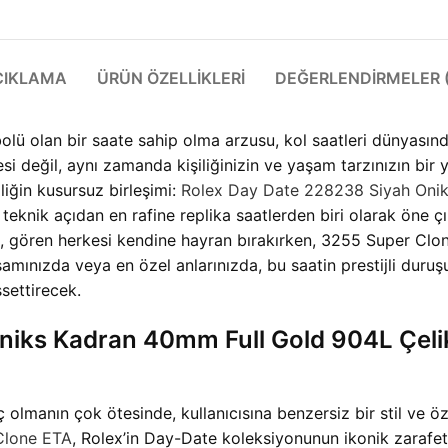
ÇIKLAMA
ÜRÜN ÖZELLIKLERI
DEĞERLENDIRMELER (
lü olan bir saate sahip olma arzusu, kol saatleri dünyasınd
si değil, aynı zamanda kişiliğinizin ve yaşam tarzınızın bir
liğin kusursuz birleşimi:
Rolex Day Date 228238 Siyah Onik
 teknik açıdan en rafine replika saatlerden biri olarak öne çı
yapıt, gören herkesi kendine hayran bırakırken, 3255 Super 
amınızda veya en özel anlarınızda, bu saatin prestijli duruş
ssettirecek.
iks Kadran 40mm Full Gold 904L Çelik 
ç olmanın çok ötesinde, kullanıcısına benzersiz bir stil ve 
Clone ETA
, Rolex’in Day-Date koleksiyonunun ikonik zarafet