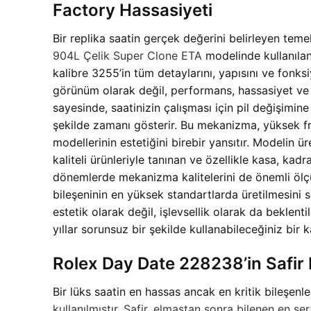
Factory Hassasiyeti
Bir replika saatin gerçek değerini belirleyen teme
904L Çelik Super Clone ETA
modelinde kullanılan
kalibre 3255’in tüm detaylarını, yapısını ve fonk
görünüm olarak değil, performans, hassasiyet ve 
sayesinde, saatinizin çalışması için pil değişimin
şekilde zamanı gösterir. Bu mekanizma, yüksek frek
modellerinin estetiğini birebir yansıtır. Modelin
kaliteli ürünleriyle tanınan ve özellikle kasa, kadr
dönemlerde mekanizma kalitelerini de önemli ölçüde
bileşeninin en yüksek standartlarda üretilmesini
estetik olarak değil, işlevsellik olarak da beklen
yıllar sorunsuz bir şekilde kullanabileceğiniz bir k
Rolex Day Date 228238’in Safir K
Bir lüks saatin en hassas ancak en kritik bileşenle
kullanılmıştır. Safir, elmastan sonra bilenen en s