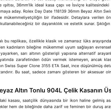
stike ışıltısı, 36mm’lik ideal kasa çapı ve İsviçre kalitesi
 olmaya aday. Rolex Day Date 118139 36mm Beyaz Altın Sw
e mükemmeliyetçiliğin bir ifadesidir. Detaylara verilen ö
 kullanabileceğiniz bir dayanıklılık ve estetik sunar. Şıklığı
ı bu replikası, özellikle klasik ve zamansız lüks arayışın
den kadınların bileğine mükemmel uyum sağlayan evrensel
ı yayarken, sarı altının gösterişli yapısına alternatif arayan
hayatında zarafetinden ödün vermek istemeyen, ancak klas
 Swiss Super Clone 3155 ETA Saat, ince düşünülmüş detayl
zandırır. Bu saat, sadece zamanı gösteren bir aksesuar olma
az Altın Tonlu 904L Çelik Kasanın Üs
 kasası, saatçilik dünyasında bir ikon haline gelmiş as
er hem de bileğinde daha zarif ve feminen bir duruş araya