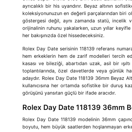
ayrıcalıklı bir his uyandırır. Beyaz altının sofi
koleksiyonunuzun en değerli parçalarından biri
göstergesi değil, aynı zamanda statü, incelik v
orijinalinin ruhunu yakalarken, uzun yıllar keyifle
her bakışınızda özel hissedeceksiniz.
Rolex Day Date serisinin 118139 referans numaral
hem erkeklerin hem de zarif modelleri tercih e
kasası ve bileziği, abartıdan uzak, asil bir ışılt
toplantılarında, özel davetlerde veya günlük 
adaydır. Rolex Day Date 118139 36mm Beyaz Altın
kullanıcısına her ortamda sofistike bir duruş ka
görüşünü yansıtan güçlü bir ifade aracıdır.
Rolex Day Date 118139 36mm Bey
Rolex Day Date 118139 modelinin 36mm çapındaki
boyutu, hem büyük saatlerden hoşlanmayan erkekl