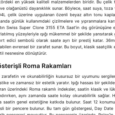
ördeki en yüksek kaliteli malzemelerden biridir. Bu çelik
ve olağanüstü dayanıklılık sunar. Böylece, saat suya, toza
04L çelik üzerine uygulanan özenli beyaz altın tonu kaplam
zamanda günlük kullanımdaki çizilmelere ve yıpranmalara kar
n Swiss Super Clone 3155 ETA Saat’in dış görünüşüne eşsi
latılmış yüzeyleriyle ışığı mükemmel bir şekilde yansıtarak
rt edici sembolü olarak saate ayrı bir prestij katar. 3
len evrensel bir zarafet sunar. Bu boyut, klasik saatçilik es
il nesnesine dönüştürür.
sterişli Roma Rakamları
 zarafetin ve okunabilirliğin kusursuz bir uyumunu sergil
tike ve zamansız bir estetik yaratır. Işığı hassas bir şekil
ran üzerindeki Roma rakamlı indeksler, saatin klasik ve lüks
ırırken, aynı zamanda saate kolay okunabilirlik sağlar. He
u da saatin genel estetiğine katkıda bulunur. Saat 12 konum
i bir pencere bulunur. Bu tam gün göstergesi, Day Date mo
tarih penceresi mevcuttur. Bu pencerenin üzerinde, Rolex’in 