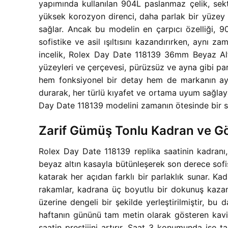
yapımında kullanılan 904L paslanmaz çelik, sekt
yüksek korozyon direnci, daha parlak bir yüzey 
sağlar. Ancak bu modelin en çarpıcı özelliği, 9
sofistike ve asil ışıltısını kazandırırken, aynı 
incelik, Rolex Day Date 118139 36mm Beyaz Altı
yüzeyleri ve çerçevesi, pürüzsüz ve ayna gibi par
hem fonksiyonel bir detay hem de markanın ayı
durarak, her türlü kıyafet ve ortama uyum sağlayabi
Day Date 118139 modelini zamanın ötesinde bir st
Zarif Gümüş Tonlu Kadran ve Gö
Rolex Day Date 118139 replika saatinin kadranı,
beyaz altın kasayla bütünleşerek son derece sofis
katarak her açıdan farklı bir parlaklık sunar. Kad
rakamlar, kadrana üç boyutlu bir dokunuş kazand
üzerine dengeli bir şekilde yerleştirilmiştir, b
haftanın gününü tam metin olarak gösteren kavisl
saatin prestijini artırır. Saat 3 konumunda ise 