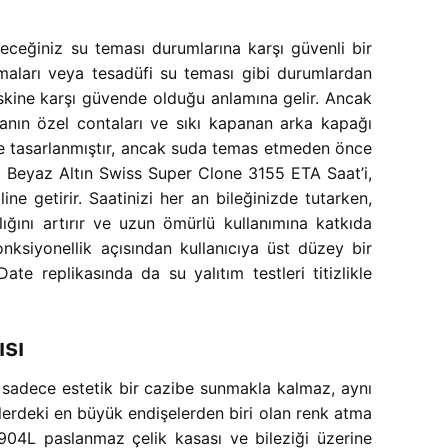
eğiniz su teması durumlarına karşı güvenli bir
maları veya tesadüfi su teması gibi durumlardan
riskine karşı güvende olduğu anlamına gelir. Ancak
asanın özel contaları ve sıkı kapanan arka kapağı
de tasarlanmıştır, ancak suda temas etmeden önce
 Beyaz Altın Swiss Super Clone 3155 ETA Saat’i,
e getirir. Saatinizi her an bileğinizde tutarken,
ğını artırır ve uzun ömürlü kullanımına katkıda
siyonellik açısından kullanıcıya üst düzey bir
e replikasında da su yalıtım testleri titizlikle
sı
sadece estetik bir cazibe sunmakla kalmaz, aynı
tlerdeki en büyük endişelerden biri olan renk atma
 904L paslanmaz çelik kasası ve bileziği üzerine