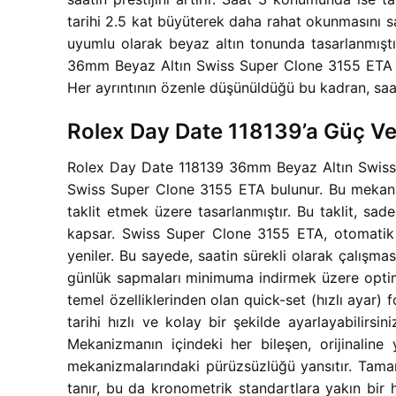
tarihi 2.5 kat büyüterek daha rahat okunmasını s
uyumlu olarak beyaz altın tonunda tasarlanmıştı
36mm Beyaz Altın Swiss Super Clone 3155 ETA Saa
Her ayrıntının özenle düşünüldüğü bu kadran, saati
Rolex Day Date 118139’a Güç V
Rolex Day Date 118139 36mm Beyaz Altın Swiss S
Swiss Super Clone 3155 ETA bulunur. Bu mekanizm
taklit etmek üzere tasarlanmıştır. Bu taklit, sa
kapsar. Swiss Super Clone 3155 ETA, otomatik ku
yeniler. Bu sayede, saatin sürekli olarak çalışm
günlük sapmaları minimuma indirmek üzere optimiz
temel özelliklerinden olan quick-set (hızlı ayar
tarihi hızlı ve kolay bir şekilde ayarlayabilirs
Mekanizmanın içindeki her bileşen, orijinaline y
mekanizmalarındaki pürüzsüzlüğü yansıtır. Tama
tanır, bu da kronometrik standartlara yakın bir 