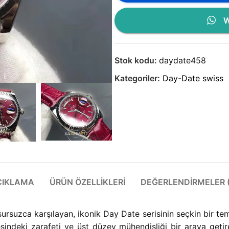
W
Stok kodu:
daydate458
Kategoriler:
Day-Date swiss
ÇIKLAMA
ÜRÜN ÖZELLIKLERI
DEĞERLENDIRMELER (
 kusursuzca karşılayan, ikonik Day Date serisinin seçkin bir 
deki zarafeti ve üst düzey mühendisliği bir araya getire