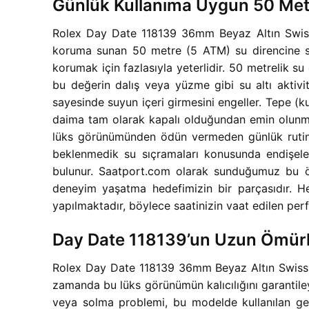
Günlük Kullanıma Uygun 50 Met
Rolex Day Date 118139 36mm Beyaz Altın Swiss 
koruma sunan 50 metre (5 ATM) su direncine sah
korumak için fazlasıyla yeterlidir. 50 metrelik s
bu değerin dalış veya yüzme gibi su altı aktivit
sayesinde suyun içeri girmesini engeller. Tepe 
daima tam olarak kapalı olduğundan emin olunma
lüks görünümünden ödün vermeden günlük rutinleri
beklenmedik su sıçramaları konusunda endişelen
bulunur. Saatport.com olarak sunduğumuz bu öz
deneyim yaşatma hedefimizin bir parçasıdır. Her
yapılmaktadır, böylece saatinizin vaat edilen per
Day Date 118139’un Uzun Ömürl
Rolex Day Date 118139 36mm Beyaz Altın Swiss S
zamanda bu lüks görünümün kalıcılığını garantiley
veya solma problemi, bu modelde kullanılan geli