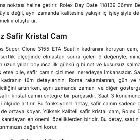
rans noktası haline getirir. Rolex Day Date 118139 36mm 
 değil, aynı zamanda kalitesine yakışır iç işleyişiyle de k
melini oluşturur.
 Safir Kristal Cam
uper Clone 3155 ETA Saat’in kadranını koruyan cam, safi
s sertlik ölçeğinde elmastan sonra gelen 9 değeriyle, min
ının uzun yıllar boyunca ilk günkü gibi net ve kusursuz kalma
etse bile, safir camın çizilmesi neredeyse imkansızdır. Saf
ı, kadranın tüm detaylarının, Roma rakamlarının, gün ve t
kiciliğini artırırken, aynı zamanda zamanı ve diğer gösterg
afir kristal camın entegre bir parçasıdır. Saat 3 konumun
li ölçüde artırır. Bu fonksiyonel detay, safir camın sadece 
ni de ortaya koyar. Yüksek kaliteli safir kristal cam, Ro
kanıtlayan en önemli özelliklerden biridir. Bu detay, saati
rımınızın değerini korur.