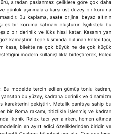
 türü, sıradan paslanmaz çeliklere göre çok daha
 ve günlük aşınmalara karşı üst düzey bir koruma
asıdır. Bu kaplama, saate orijinal beyaz altının
şı ek bir koruma katmanı oluşturur. İşçilikteki bu
z bir derinlik ve lüks hissi katar. Kasanın yan
 göz kamaştırır. Tepe kısmında bulunan Rolex tacı,
6mm kasa, bilekte ne çok büyük ne de çok küçük
tetiğini modern kullanışlılıkla birleştirerek, Rolex
er. Bu modelde tercih edilen gümüş tonlu kadran,
de yansıtan bu yüzey, kadrana derinlik ve dinamizm
 karakterini pekiştirir. Metalik parıltıya sahip bu
r bir Roma rakamı, titizlikle işlenmiş ve kadran
unda ikonik Rolex tacı yer alırken, hemen altında
delinin en ayırt edici özelliklerinden biridir ve
patentli Cyclops büyüteci yer alır. Cyclops lens,