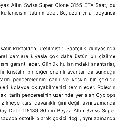
Beyaz Altın Swiss Super Clone 3155 ETA Saat, bu
ullanıcısını tatmin eder. Bu, uzun yıllar boyunca
r kristalden üretilmiştir. Saatçilik dünyasında
eral camlara kıyasla çok daha üstün bir çizilme
sını garanti eder. Günlük kullanımdaki anahtarlar,
ir kristalin bir diğer önemli avantajı da sunduğu
arih pencerelerinin canlı ve keskin bir şekilde
eleri kolayca okuyabilmenizi temin eder. Rolex’in
daki tarih penceresinin üzerinde yer alan Cyclops
çizilmeye karşı dayanıklılığını değil, aynı zamanda
lex Day Date 118139 36mm Beyaz Altın Swiss Super
n sadece estetik olarak çekici değil, aynı zamanda