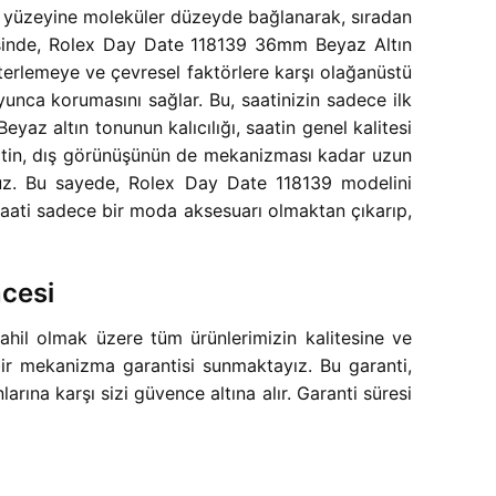
in yüzeyine moleküler düzeyde bağlanarak, sıradan
yesinde, Rolex Day Date 118139 36mm Beyaz Altın
terlemeye ve çevresel faktörlere karşı olağanüstü
boyunca korumasını sağlar. Bu, saatinizin sadece ilk
az altın tonunun kalıcılığı, saatin genel kalitesi
saatin, dış görünüşünün de mekanizması kadar uzun
ruz. Bu sayede, Rolex Day Date 118139 modelini
u saati sadece bir moda aksesuarı olmaktan çıkarıp,
ncesi
l olmak üzere tüm ürünlerimizin kalitesine ve
 bir mekanizma garantisi sunmaktayız. Bu garanti,
ına karşı sizi güvence altına alır. Garanti süresi