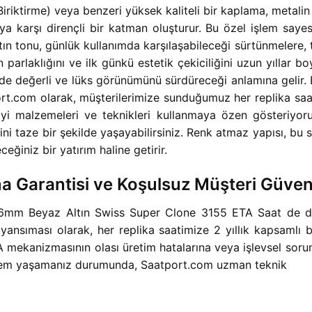
Biriktirme) veya benzeri yüksek kaliteli bir kaplama, metal
a karşı dirençli bir katman oluşturur. Bu özel işlem sa
ın tonu, günlük kullanımda karşılaşabileceği sürtünmelere, 
n parlaklığını ve ilk günkü estetik çekiciliğini uzun yıllar 
 değerli ve lüks görünümünü sürdüreceği anlamına gelir. Bey
tport.com olarak, müşterilerimize sunduğumuz her replika 
 iyi malzemeleri ve teknikleri kullanmaya özen gösteriyo
ssini taze bir şekilde yaşayabilirsiniz. Renk atmaz yapısı, b
ceğiniz bir yatırım haline getirir.
ma Garantisi ve Koşulsuz Müşteri Güve
6mm Beyaz Altın Swiss Super Clone 3155 ETA Saat de dahi
yansıması olarak, her replika saatimize 2 yıllık kapsamlı
mekanizmasının olası üretim hatalarına veya işlevsel sorunlar
lem yaşamanız durumunda, Saatport.com uzman teknik