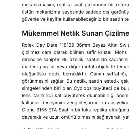
mekanizmasını, replika saat pazarında bir refe
üstün mekanizma sayesinde sadece dış görünüşüyle
güvenle ve keyifle kullanabileceğiniz bir saatin te
Mükemmel Netlik Sunan Çizilmez
Rolex Day Date 118139 36mm Beyaz Altın Swiss S
çizilmez cam olarak bilinen safir kristal, Moh
direncine sahiptir. Bu özellik, saatinizin kadran
madeni paralar veya diğer metal objelerle temas 
olağanüstü optik berraklıktır. Camın şeffaflığ
görünmesini sağlar. Bu netlik, saatin estetik çe
simgelerinden biri olan Cyclops büyüteci de bu s
lens, tarihi 2.5 kat büyüterek okunabilirliği önem
kullanıcı deneyimini zenginleştirme potansiyeli
Clone 3155 ETA Saat’in bir lüks replika olduğunu 
dayanıklı ve uzun ömürlü olmasını sağlayarak, yatı