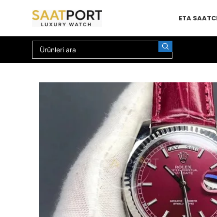
ETA SAAT
C