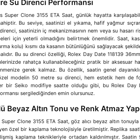
re Su Direnci Performansı
Super Clone 3155 ETA Saat, günlük hayatta karşılaşabilec
iptir. Bu seviye, saatinizi el yıkama, hafif yağmur sıçra
u direnci, saatinizin iç mekanizmasının nem veya su hasarı 
eleri için yeterli olmadığını belirtmek önemlidir. Saat, k
(kurma kolu) kısmı da kasanın bütünlüğünü sağlayacak şekil
lıdır. Bu su direnci özelliği, Rolex Day Date 118139 36mm
nizde rahatça kullanabileceğiniz pratik bir aksesuar halin
menize gerek kalmaz. Bu özellik, saatin genel dayanıklılı
el modelin 50 metre su direnci, hem estetik hem de fonk
 bir Seiko modifiye saatte olduğu gibi, bu Rolex Day Dat
formansı sergilediğinden emin olursunuz.
ü Beyaz Altın Tonu ve Renk Atmaz Yapı
uper Clone 3155 ETA Saat, göz alıcı beyaz altın tonuyla 
en özel bir kaplama teknolojisiyle üretilmiştir. Replika saa
şmiş kaplama teknikleriyle ortadan kaldırılmıştır. Saatin