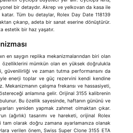
yonel bir detaydır. Akrep ve yelkovan da kasa ile
uş katar. Tüm bu detaylar, Rolex Day Date 118139
tan çıkarıp, adeta bir sanat eserine dönüştürür.
 estetik bir haz yaşatır.
anizması
n en saygın replika mekanizmalarından biri olan
k özelliklerini mümkün olan en yüksek doğrulukla
ği, güvenilirliği ve zaman tutma performansını da
yle enerji toplar ve güç rezervini kendi kendine
az. Mekanizmanın çalışma frekansı ve hassasiyeti,
tereceği anlamına gelir. Orijinal 3155 kalibrenin
bulunur. Bu özellik sayesinde, haftanın gününü ve
le ayarları yeniden yapmak zahmet olmaktan çıkar.
un (ağırlık) tasarımı ve hareketi, orijinal Rolex
izi tam olarak doğru zamana ayarlamanıza olanak
etaylara verilen önem, Swiss Super Clone 3155 ETA