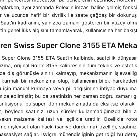
ağlarken, aynı zamanda Rolex’in imzası haline gelmiş fonksi
r ve ucunda hafif bir sivrilik ile saate çağdaş bir dokun
t’in kadranını, yalnızca zamanı gösteren bir yüzey olmak
n genel lüks algısını tamamlayarak, kullanıcısına her bakışta
eren Swiss Super Clone 3155 ETA Mek
uper Clone 3155 ETA Saat’in kalbinde, saatçilik dünyasını
a, orijinal Rolex 3155 kalibresinin tüm teknik ve esteti
dece dış görünüşle sınırlı kalmayıp, mekanizmanın işlevselli
rmalı bir mekanizma olup, kullanıcının bilek hareketleri
ası için manuel kurmaya veya pil değişimine ihtiyaç duyulm
e edilmiştir; bu da saatinizin her zaman doğru zamanı gös
) fonksiyonu, bu süper klon mekanizmada da eksiksiz olarak 
iniz, böylece saatinizi uzun süreler kullanmadığınızda bi
akın malzeme kalitesi ve işçilikle üretilir. Özellikle rotor
men işlevsel olan hack (saniye durdurma) özelliği, saatin
hassasiyet sağlar. İsviçre mühendisliğinin getirdiği bu d