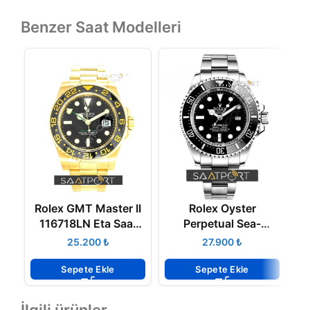
Benzer Saat Modelleri
Rolex GMT Master II
Rolex Oyster
R
116718LN Eta Saat
Perpetual Sea-
3186 Mekanizma
Dweller Deepsea 44
₺
₺
mm 3135 ETA
Sepete Ekle
Sepete Ekle