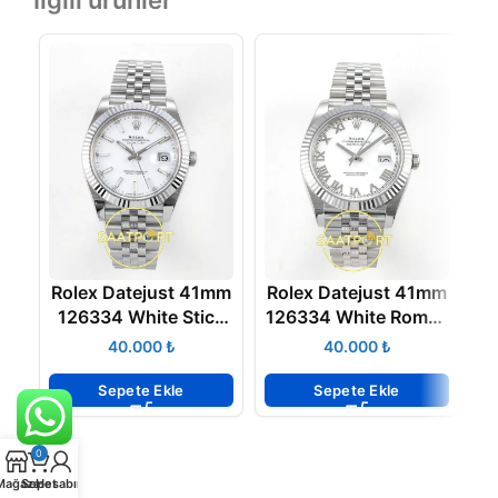
İlgili ürünler
Rolex Datejust 41mm
Rolex Datejust 41mm
R
126334 White Stick
126334 White Roman
Dial Jubilee VSF V3
Dial Jubilee VSF V3
₺
₺
Eta Saat
Eta Saat
P
Sepete Ekle
Sepete Ekle
0
Mağaza
Sepet
Hesabım