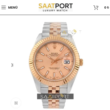
MENÜ
0
₺
Büyütmek için tıklayın