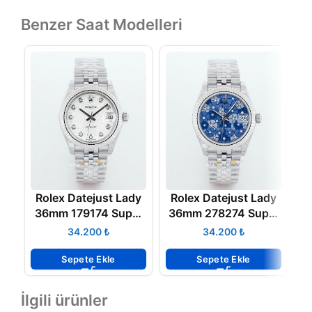
Benzer Saat Modelleri
Rolex Datejust Lady
Rolex Datejust Lady
R
36mm 179174 Super
36mm 278274 Super
3
Clone Eta
Clone Eta
₺
₺
Sepete Ekle
Sepete Ekle
İlgili ürünler