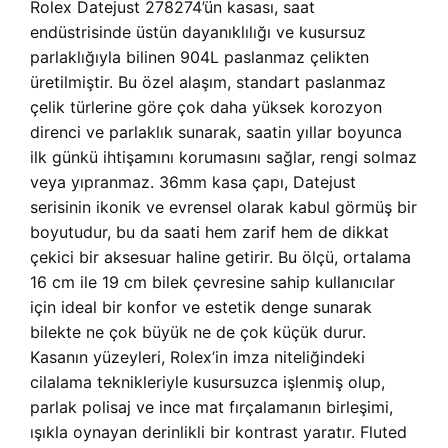
Rolex Datejust 278274’ün kasası, saat
endüstrisinde üstün dayanıklılığı ve kusursuz
parlaklığıyla bilinen 904L paslanmaz çelikten
üretilmiştir. Bu özel alaşım, standart paslanmaz
çelik türlerine göre çok daha yüksek korozyon
direnci ve parlaklık sunarak, saatin yıllar boyunca
ilk günkü ihtişamını korumasını sağlar, rengi solmaz
veya yıpranmaz. 36mm kasa çapı, Datejust
serisinin ikonik ve evrensel olarak kabul görmüş bir
boyutudur, bu da saati hem zarif hem de dikkat
çekici bir aksesuar haline getirir. Bu ölçü, ortalama
16 cm ile 19 cm bilek çevresine sahip kullanıcılar
için ideal bir konfor ve estetik denge sunarak
bilekte ne çok büyük ne de çok küçük durur.
Kasanın yüzeyleri, Rolex’in imza niteliğindeki
cilalama teknikleriyle kusursuzca işlenmiş olup,
parlak polisaj ve ince mat fırçalamanın birleşimi,
ışıkla oynayan derinlikli bir kontrast yaratır. Fluted