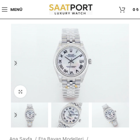
MENÜ
0
₺
Büyütmek için tıklayın
Ana Sayfa
Eta Bayan Modelleri