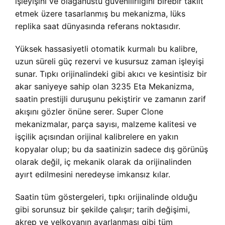
işleyişini ve olağanüstü güvenilirliğini birebir taklit
etmek üzere tasarlanmış bu mekanizma, lüks
replika saat dünyasında referans noktasıdır.
Yüksek hassasiyetli otomatik kurmalı bu kalibre,
uzun süreli güç rezervi ve kusursuz zaman işleyişi
sunar. Tıpkı orijinalindeki gibi akıcı ve kesintisiz bir
akar saniyeye sahip olan 3235 Eta Mekanizma,
saatin prestijli duruşunu pekiştirir ve zamanın zarif
akışını gözler önüne serer. Super Clone
mekanizmalar, parça sayısı, malzeme kalitesi ve
işçilik açısından orijinal kalibrelere en yakın
kopyalar olup; bu da saatinizin sadece dış görünüş
olarak değil, iç mekanik olarak da orijinalinden
ayırt edilmesini neredeyse imkansız kılar.
Saatin tüm göstergeleri, tıpkı orijinalinde olduğu
gibi sorunsuz bir şekilde çalışır; tarih değişimi,
akrep ve yelkovanın ayarlanması gibi tüm