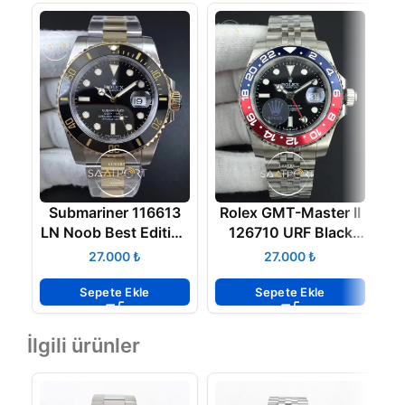
Submariner 116613
Rolex GMT-Master II
LN Noob Best Edition
126710 URF Black
Wrapped Bezel 3135
Dial on Jubilee
₺
₺
SUPER CLON
Bracelet A2836
Sepete Ekle
Sepete Ekle
İlgili ürünler