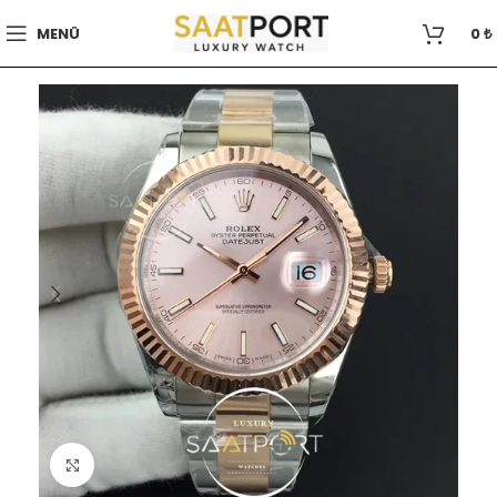
MENÜ
0
₺
Büyütmek için tıklayın