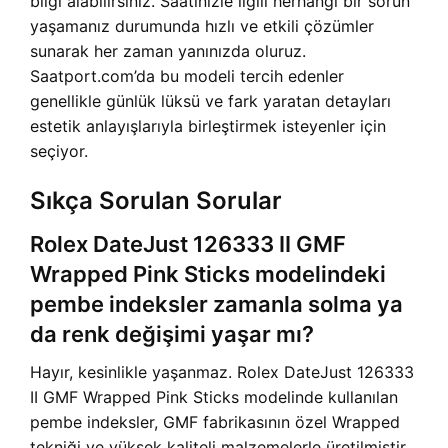
bilgi alabilirsiniz. Saatinizle ilgili herhangi bir sorun
yaşamanız durumunda hızlı ve etkili çözümler
sunarak her zaman yanınızda oluruz.
Saatport.com’da bu modeli tercih edenler
genellikle günlük lüksü ve fark yaratan detayları
estetik anlayışlarıyla birleştirmek isteyenler için
seçiyor.
Sıkça Sorulan Sorular
Rolex DateJust 126333 II GMF
Wrapped Pink Sticks modelindeki
pembe indeksler zamanla solma ya
da renk değişimi yaşar mı?
Hayır, kesinlikle yaşanmaz. Rolex DateJust 126333
II GMF Wrapped Pink Sticks modelinde kullanılan
pembe indeksler, GMF fabrikasının özel Wrapped
tekniği ve yüksek kaliteli malzemelerle üretilmiştir.