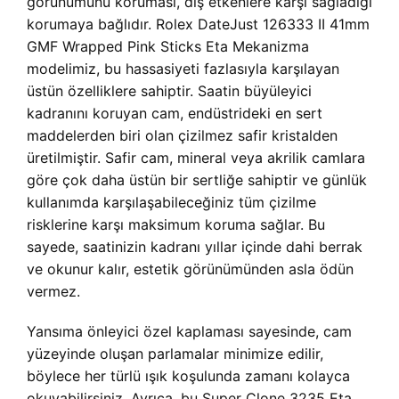
görünümünü koruması, dış etkenlere karşı sağladığı
korumaya bağlıdır. Rolex DateJust 126333 II 41mm
GMF Wrapped Pink Sticks Eta Mekanizma
modelimiz, bu hassasiyeti fazlasıyla karşılayan
üstün özelliklere sahiptir. Saatin büyüleyici
kadranını koruyan cam, endüstrideki en sert
maddelerden biri olan çizilmez safir kristalden
üretilmiştir. Safir cam, mineral veya akrilik camlara
göre çok daha üstün bir sertliğe sahiptir ve günlük
kullanımda karşılaşabileceğiniz tüm çizilme
risklerine karşı maksimum koruma sağlar. Bu
sayede, saatinizin kadranı yıllar içinde dahi berrak
ve okunur kalır, estetik görünümünden asla ödün
vermez.
Yansıma önleyici özel kaplaması sayesinde, cam
yüzeyinde oluşan parlamalar minimize edilir,
böylece her türlü ışık koşulunda zamanı kolayca
okuyabilirsiniz. Ayrıca, bu Super Clone 3235 Eta