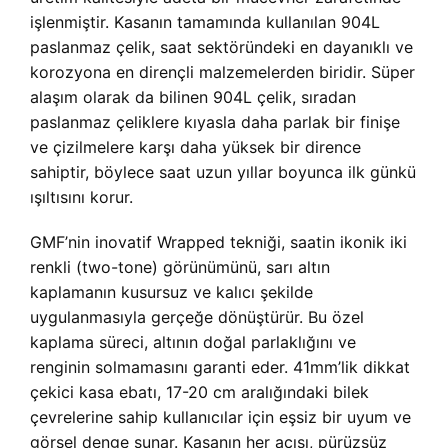
işlenmiştir. Kasanın tamamında kullanılan 904L
paslanmaz çelik, saat sektöründeki en dayanıklı ve
korozyona en dirençli malzemelerden biridir. Süper
alaşım olarak da bilinen 904L çelik, sıradan
paslanmaz çeliklere kıyasla daha parlak bir finişe
ve çizilmelere karşı daha yüksek bir dirence
sahiptir, böylece saat uzun yıllar boyunca ilk günkü
ışıltısını korur.
GMF’nin inovatif Wrapped tekniği, saatin ikonik iki
renkli (two-tone) görünümünü, sarı altın
kaplamanın kusursuz ve kalıcı şekilde
uygulanmasıyla gerçeğe dönüştürür. Bu özel
kaplama süreci, altının doğal parlaklığını ve
renginin solmamasını garanti eder. 41mm’lik dikkat
çekici kasa ebatı, 17-20 cm aralığındaki bilek
çevrelerine sahip kullanıcılar için eşsiz bir uyum ve
görsel denge sunar. Kasanın her açısı, pürüzsüz