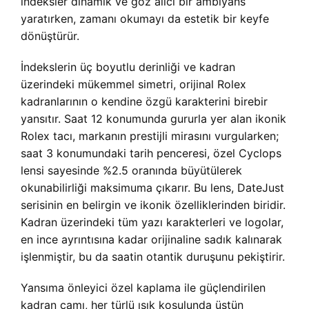
indeksler dinamik ve göz alıcı bir ambiyans
yaratırken, zamanı okumayı da estetik bir keyfe
dönüştürür.
İndekslerin üç boyutlu derinliği ve kadran
üzerindeki mükemmel simetri, orijinal Rolex
kadranlarının o kendine özgü karakterini birebir
yansıtır. Saat 12 konumunda gururla yer alan ikonik
Rolex tacı, markanın prestijli mirasını vurgularken;
saat 3 konumundaki tarih penceresi, özel Cyclops
lensi sayesinde %2.5 oranında büyütülerek
okunabilirliği maksimuma çıkarır. Bu lens, DateJust
serisinin en belirgin ve ikonik özelliklerinden biridir.
Kadran üzerindeki tüm yazı karakterleri ve logolar,
en ince ayrıntısına kadar orijinaline sadık kalınarak
işlenmiştir, bu da saatin otantik duruşunu pekiştirir.
Yansıma önleyici özel kaplama ile güçlendirilen
kadran camı, her türlü ışık koşulunda üstün