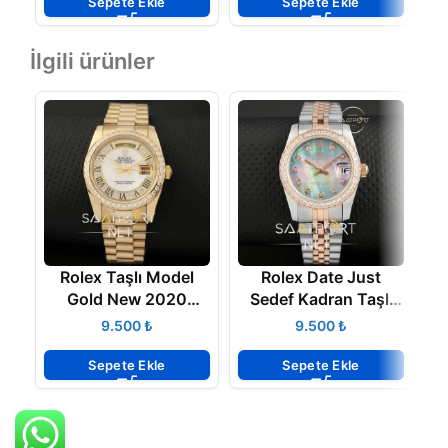
Sepete Ekle
Sepete Ekle
İlgili ürünler
Rolex Taşlı Model
Rolex Date Just
Gold New 2020
Sedef Kadran Taşlı
Model
Model
₺
₺
Sepete Ekle
Sepete Ekle