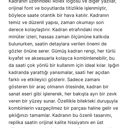
Kadranın üzerindeki Rolex logosu ve diğer yazılar,
orijinal font ve boyutlarda titizlikle işlenmiştir,
böylece saate otantik bir hava katılır. Kadranın
temiz ve düzenli yapısı, zaman okumayı son
derece kolaylaştırır. Kadran etrafındaki ince
minüter izleri, hassas zaman ölçümüne katkıda
bulunurken, saatin detaylara verilen önemi de
gözler önüne serer. Gümüş kadran rengi, her türlü
kıyafet ve aksesuarla kolayca kombinlenebilir, bu
da saati çok yönlü bir kullanım için ideal kılar. Işığın
kadranda yarattığı yansımalar, saati her açıdan
farklı ve etkileyici gösterir. Sadece zamanı
gösteren bir araç olmanın ötesinde, kadran bir
sanat eseri gibi işlenerek, her bakışta ayrı bir zevk
veren bir yüzey sunar. Özellikle bilekteki duruşuyla
kombinlerin vazgeçilmez bir parçası haline gelir ve
şıklığınızı tamamlar. Kadranın bu özenli tasarımı,
replika saatin orijinal kalite hissiyatını en üst