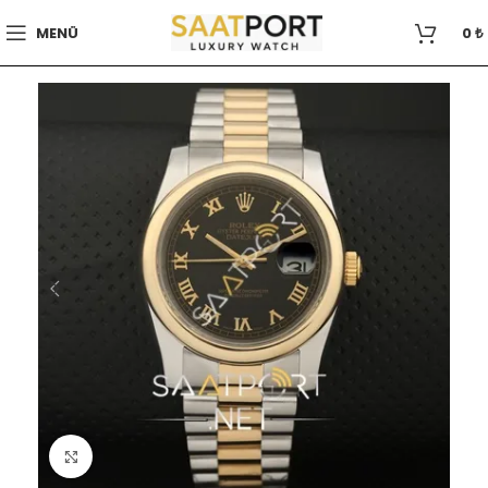
MENÜ
0
₺
Büyütmek için tıklayın