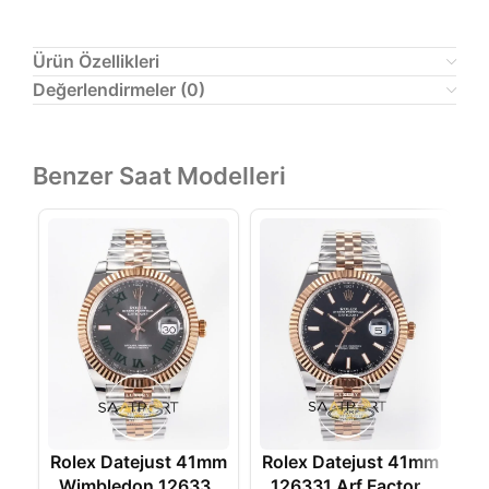
Ürün Özellikleri
Değerlendirmeler (0)
Benzer Saat Modelleri
Rolex Datejust 41mm
Rolex Datejust 41mm
R
Wimbledon 126331
126331 Arf Factory