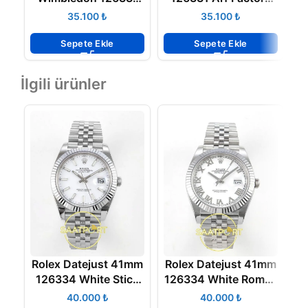
Arf Factory Rose
Rose Gold Super
₺
₺
Gold Super Clone
Clone ETA
E
ETA
Sepete Ekle
Sepete Ekle
İlgili ürünler
Rolex Datejust 41mm
Rolex Datejust 41mm
R
126334 White Stick
126334 White Roman
Dial Jubilee VSF V3
Dial Jubilee VSF V3
₺
₺