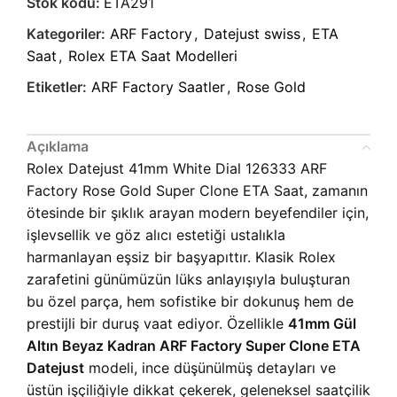
Stok kodu:
ETA291
Kategoriler:
ARF Factory
,
Datejust swiss
,
ETA
Saat
,
Rolex ETA Saat Modelleri
Etiketler:
ARF Factory Saatler
,
Rose Gold
Açıklama
Rolex Datejust 41mm White Dial 126333 ARF
Factory Rose Gold Super Clone ETA Saat, zamanın
ötesinde bir şıklık arayan modern beyefendiler için,
işlevsellik ve göz alıcı estetiği ustalıkla
harmanlayan eşsiz bir başyapıttır. Klasik Rolex
zarafetini günümüzün lüks anlayışıyla buluşturan
bu özel parça, hem sofistike bir dokunuş hem de
prestijli bir duruş vaat ediyor. Özellikle
41mm Gül
Altın Beyaz Kadran ARF Factory Super Clone ETA
Datejust
modeli, ince düşünülmüş detayları ve
üstün işçiliğiyle dikkat çekerek, geleneksel saatçilik