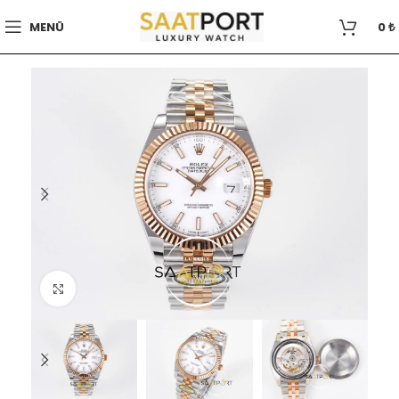
MENÜ
0
₺
Büyütmek için tıklayın