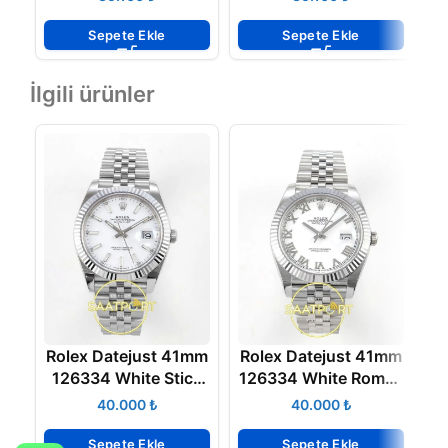
Gold Super Clone
Clone ETA
E
ETA
Sepete Ekle
Sepete Ekle
İlgili ürünler
Rolex Datejust 41mm
Rolex Datejust 41mm
R
126334 White Stick
126334 White Roman
Dial Jubilee VSF V3
Dial Jubilee VSF V3
₺
₺
Eta Saat
Eta Saat
P
Sepete Ekle
Sepete Ekle