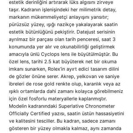
estetik derinliğini artırarak lüks algısını zirveye
taşır. Kadranın işlenişindeki her milimetrik detay,
markanın mükemmeliyetçi anlayışını yansıtır;
pürüzsüz yüzey, ışığı nazikçe yakalayarak saatin
estetik bütünlüğünü pekiştirir. Datejust serisinin
ayrılmaz bir parçası olan tarih penceresi, saat 3
konumunda yer alır ve okunabilirliği geliştirmek
amacıyla ünlü Cyclops lens ile büyütülmüştür. Bu
özel lens, tarihi 2.5 kat büyüterek net bir okuma
imkanı sunarken, Rolex’in ayırt edici tasarım dilini
de gözler önüne serer. Akrep, yelkovan ve saniye
ibreleri de rose gold renkte olup, karanlık veya az
ışıklı ortamlarda dahi zamanı kolayca görebilmeniz
için özel fosforlu materyallerle kaplanmıştır.
Modelin kadranındaki Superlative Chronometer
Officially Certified yazısı, saatin üstün hassasiyetini
ve kalitesini tesciller. Bu kadran, sadece zamanı
gösteren bir yüzey olmakla kalmaz, aynı zamanda