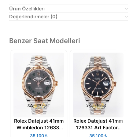
Ürün Özellikleri
Değerlendirmeler (0)
Benzer Saat Modelleri
Rolex Datejust 41mm
Rolex Datejust 41mm
R
Wimbledon 126331
126331 Arf Factory
Arf Factory Rose
Rose Gold Super
₺
₺