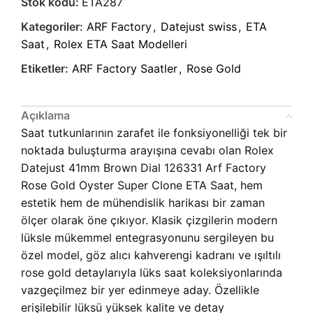
Stok kodu:
ETA287
Kategoriler:
ARF Factory
,
Datejust swiss
,
ETA
Saat
,
Rolex ETA Saat Modelleri
Etiketler:
ARF Factory Saatler
,
Rose Gold
Açıklama
Saat tutkunlarının zarafet ile fonksiyonelliği tek bir
noktada buluşturma arayışına cevabı olan Rolex
Datejust 41mm Brown Dial 126331 Arf Factory
Rose Gold Oyster Super Clone ETA Saat, hem
estetik hem de mühendislik harikası bir zaman
ölçer olarak öne çıkıyor. Klasik çizgilerin modern
lüksle mükemmel entegrasyonunu sergileyen bu
özel model, göz alıcı kahverengi kadranı ve ışıltılı
rose gold detaylarıyla lüks saat koleksiyonlarında
vazgeçilmez bir yer edinmeye aday. Özellikle
erişilebilir lüksü yüksek kalite ve detay