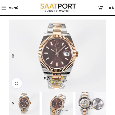
MENÜ
0
₺
Büyütmek için tıklayın