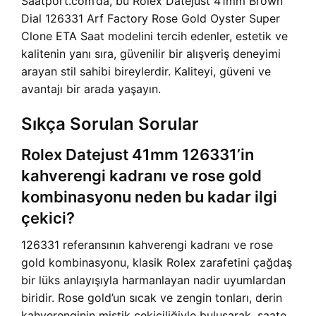
Saatport.com’da, bu Rolex Datejust 41mm Brown
Dial 126331 Arf Factory Rose Gold Oyster Super
Clone ETA Saat modelini tercih edenler, estetik ve
kalitenin yanı sıra, güvenilir bir alışveriş deneyimi
arayan stil sahibi bireylerdir. Kaliteyi, güveni ve
avantajı bir arada yaşayın.
Sıkça Sorulan Sorular
Rolex Datejust 41mm 126331’in
kahverengi kadranı ve rose gold
kombinasyonu neden bu kadar ilgi
çekici?
126331 referansının kahverengi kadranı ve rose
gold kombinasyonu, klasik Rolex zarafetini çağdaş
bir lüks anlayışıyla harmanlayan nadir uyumlardan
biridir. Rose gold’un sıcak ve zengin tonları, derin
kahverenginin mistik çekiciliğiyle buluşarak, saate