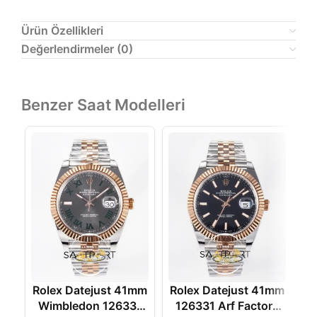
Ürün Özellikleri
Değerlendirmeler (0)
Benzer Saat Modelleri
Rolex Datejust 41mm
Rolex Datejust 41mm
R
Wimbledon 126331
126331 Arf Factory