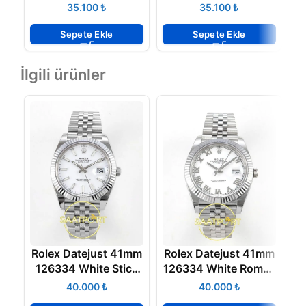
Arf Factory Rose
Rose Gold Super
₺
₺
Gold Super Clone
Clone ETA
E
ETA
Sepete Ekle
Sepete Ekle
İlgili ürünler
Rolex Datejust 41mm
Rolex Datejust 41mm
R
126334 White Stick
126334 White Roman
Dial Jubilee VSF V3
Dial Jubilee VSF V3
₺
₺
Eta Saat
Eta Saat
P