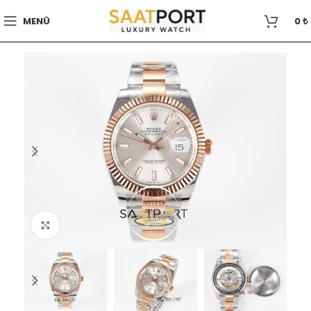
MENÜ
0
₺
Büyütmek için tıklayın