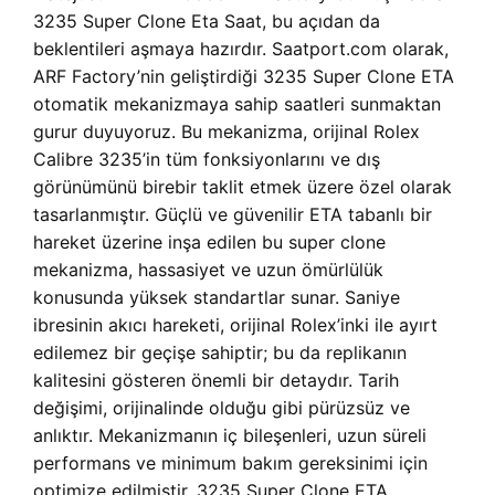
3235 Super Clone Eta Saat, bu açıdan da
beklentileri aşmaya hazırdır. Saatport.com olarak,
ARF Factory’nin geliştirdiği 3235 Super Clone ETA
otomatik mekanizmaya sahip saatleri sunmaktan
gurur duyuyoruz. Bu mekanizma, orijinal Rolex
Calibre 3235’in tüm fonksiyonlarını ve dış
görünümünü birebir taklit etmek üzere özel olarak
tasarlanmıştır. Güçlü ve güvenilir ETA tabanlı bir
hareket üzerine inşa edilen bu super clone
mekanizma, hassasiyet ve uzun ömürlülük
konusunda yüksek standartlar sunar. Saniye
ibresinin akıcı hareketi, orijinal Rolex’inki ile ayırt
edilemez bir geçişe sahiptir; bu da replikanın
kalitesini gösteren önemli bir detaydır. Tarih
değişimi, orijinalinde olduğu gibi pürüzsüz ve
anlıktır. Mekanizmanın iç bileşenleri, uzun süreli
performans ve minimum bakım gereksinimi için
optimize edilmiştir. 3235 Super Clone ETA