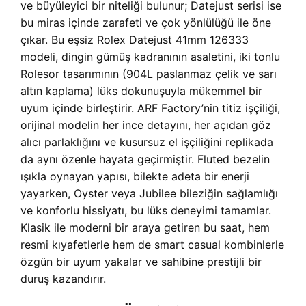
ve büyüleyici bir niteliği bulunur; Datejust serisi ise
bu miras içinde zarafeti ve çok yönlülüğü ile öne
çıkar. Bu eşsiz Rolex Datejust 41mm 126333
modeli, dingin gümüş kadranının asaletini, iki tonlu
Rolesor tasarımının (904L paslanmaz çelik ve sarı
altın kaplama) lüks dokunuşuyla mükemmel bir
uyum içinde birleştirir. ARF Factory’nin titiz işçiliği,
orijinal modelin her ince detayını, her açıdan göz
alıcı parlaklığını ve kusursuz el işçiliğini replikada
da aynı özenle hayata geçirmiştir. Fluted bezelin
ışıkla oynayan yapısı, bilekte adeta bir enerji
yayarken, Oyster veya Jubilee bileziğin sağlamlığı
ve konforlu hissiyatı, bu lüks deneyimi tamamlar.
Klasik ile moderni bir araya getiren bu saat, hem
resmi kıyafetlerle hem de smart casual kombinlerle
özgün bir uyum yakalar ve sahibine prestijli bir
duruş kazandırır.