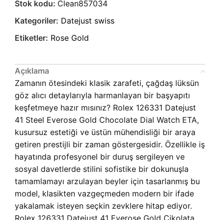
Stok kodu:
Clean857034
Kategoriler:
Datejust swiss
Etiketler:
Rose Gold
Açıklama
Zamanın ötesindeki klasik zarafeti, çağdaş lüksün
göz alıcı detaylarıyla harmanlayan bir başyapıtı
keşfetmeye hazır mısınız? Rolex 126331 Datejust
41 Steel Everose Gold Chocolate Dial Watch ETA,
kusursuz estetiği ve üstün mühendisliği bir araya
getiren prestijli bir zaman göstergesidir. Özellikle iş
hayatında profesyonel bir duruş sergileyen ve
sosyal davetlerde stilini sofistike bir dokunuşla
tamamlamayı arzulayan beyler için tasarlanmış bu
model, klasikten vazgeçmeden modern bir ifade
yakalamak isteyen seçkin zevklere hitap ediyor.
Rolex 126331 Datejust 41 Everose Gold Çikolata