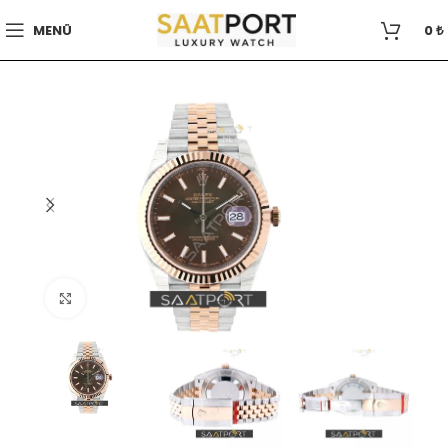
MENÜ
0
₺
Büyütmek için tıklayın