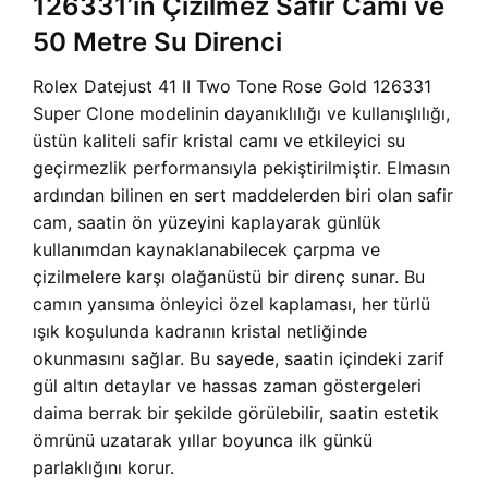
126331’in Çizilmez Safir Camı ve
50 Metre Su Direnci
Rolex Datejust 41 II Two Tone Rose Gold 126331
Super Clone modelinin dayanıklılığı ve kullanışlılığı,
üstün kaliteli safir kristal camı ve etkileyici su
geçirmezlik performansıyla pekiştirilmiştir. Elmasın
ardından bilinen en sert maddelerden biri olan safir
cam, saatin ön yüzeyini kaplayarak günlük
kullanımdan kaynaklanabilecek çarpma ve
çizilmelere karşı olağanüstü bir direnç sunar. Bu
camın yansıma önleyici özel kaplaması, her türlü
ışık koşulunda kadranın kristal netliğinde
okunmasını sağlar. Bu sayede, saatin içindeki zarif
gül altın detaylar ve hassas zaman göstergeleri
daima berrak bir şekilde görülebilir, saatin estetik
ömrünü uzatarak yıllar boyunca ilk günkü
parlaklığını korur.