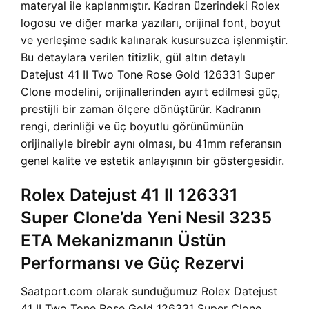
materyal ile kaplanmıştır. Kadran üzerindeki Rolex
logosu ve diğer marka yazıları, orijinal font, boyut
ve yerleşime sadık kalınarak kusursuzca işlenmiştir.
Bu detaylara verilen titizlik, gül altın detaylı
Datejust 41 II Two Tone Rose Gold 126331 Super
Clone modelini, orijinallerinden ayırt edilmesi güç,
prestijli bir zaman ölçere dönüştürür. Kadranın
rengi, derinliği ve üç boyutlu görünümünün
orijinaliyle birebir aynı olması, bu 41mm referansın
genel kalite ve estetik anlayışının bir göstergesidir.
Rolex Datejust 41 II 126331
Super Clone’da Yeni Nesil 3235
ETA Mekanizmanın Üstün
Performansı ve Güç Rezervi
Saatport.com olarak sunduğumuz Rolex Datejust
41 II Two Tone Rose Gold 126331 Super Clone