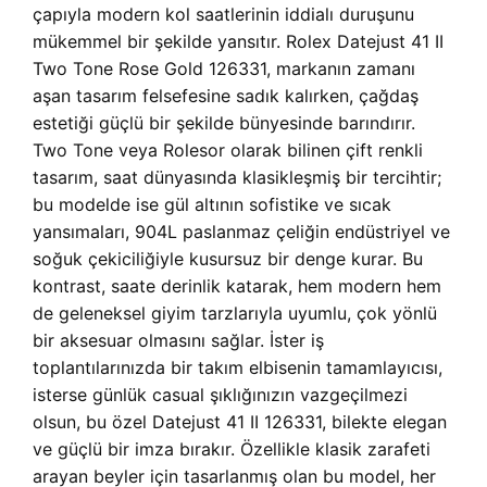
çapıyla modern kol saatlerinin iddialı duruşunu
mükemmel bir şekilde yansıtır. Rolex Datejust 41 II
Two Tone Rose Gold 126331, markanın zamanı
aşan tasarım felsefesine sadık kalırken, çağdaş
estetiği güçlü bir şekilde bünyesinde barındırır.
Two Tone veya Rolesor olarak bilinen çift renkli
tasarım, saat dünyasında klasikleşmiş bir tercihtir;
bu modelde ise gül altının sofistike ve sıcak
yansımaları, 904L paslanmaz çeliğin endüstriyel ve
soğuk çekiciliğiyle kusursuz bir denge kurar. Bu
kontrast, saate derinlik katarak, hem modern hem
de geleneksel giyim tarzlarıyla uyumlu, çok yönlü
bir aksesuar olmasını sağlar. İster iş
toplantılarınızda bir takım elbisenin tamamlayıcısı,
isterse günlük casual şıklığınızın vazgeçilmezi
olsun, bu özel Datejust 41 II 126331, bilekte elegan
ve güçlü bir imza bırakır. Özellikle klasik zarafeti
arayan beyler için tasarlanmış olan bu model, her