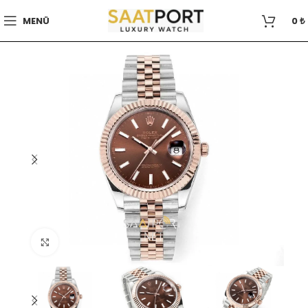
MENÜ
0
₺
Büyütmek için tıklayın