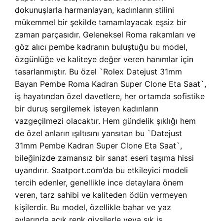
dokunuşlarla harmanlayan, kadınların stilini
mükemmel bir şekilde tamamlayacak eşsiz bir
zaman parçasıdır. Geleneksel Roma rakamları ve
göz alıcı pembe kadranın buluştuğu bu model,
özgünlüğe ve kaliteye değer veren hanımlar için
tasarlanmıştır. Bu özel `Rolex Datejust 31mm
Bayan Pembe Roma Kadran Super Clone Eta Saat`,
iş hayatından özel davetlere, her ortamda sofistike
bir duruş sergilemek isteyen kadınların
vazgeçilmezi olacaktır. Hem gündelik şıklığı hem
de özel anların ışıltısını yansıtan bu `Datejust
31mm Pembe Kadran Super Clone Eta Saat`,
bileğinizde zamansız bir sanat eseri taşıma hissi
uyandırır. Saatport.com’da bu etkileyici modeli
tercih edenler, genellikle ince detaylara önem
veren, tarz sahibi ve kaliteden ödün vermeyen
kişilerdir. Bu model, özellikle bahar ve yaz
aylarında açık renk giysilerle veya şık iş