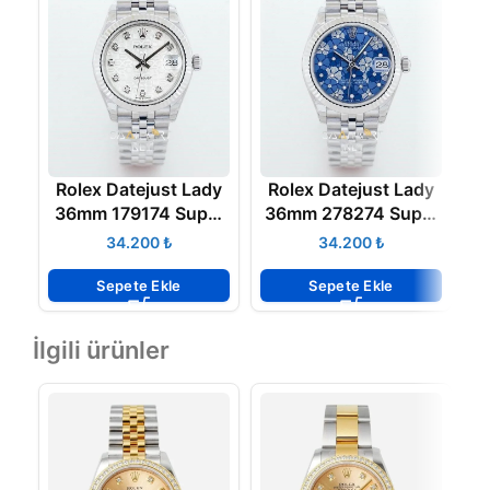
Rolex Datejust Lady
Rolex Datejust Lady
R
36mm 179174 Super
36mm 278274 Super
3
Clone Eta
Clone Eta
₺
₺
Sepete Ekle
Sepete Ekle
İlgili ürünler