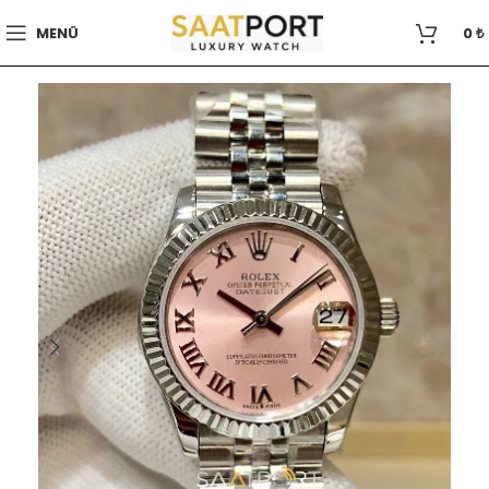
MENÜ
0
₺