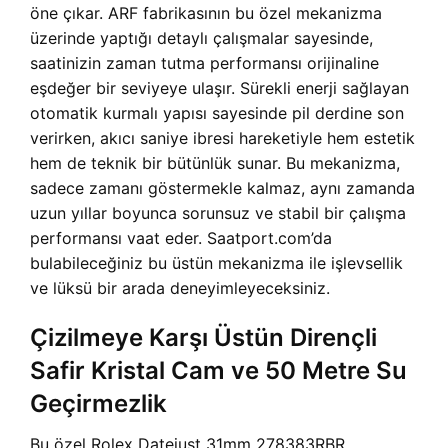
öne çıkar. ARF fabrikasının bu özel mekanizma
üzerinde yaptığı detaylı çalışmalar sayesinde,
saatinizin zaman tutma performansı orijinaline
eşdeğer bir seviyeye ulaşır. Sürekli enerji sağlayan
otomatik kurmalı yapısı sayesinde pil derdine son
verirken, akıcı saniye ibresi hareketiyle hem estetik
hem de teknik bir bütünlük sunar. Bu mekanizma,
sadece zamanı göstermekle kalmaz, aynı zamanda
uzun yıllar boyunca sorunsuz ve stabil bir çalışma
performansı vaat eder. Saatport.com’da
bulabileceğiniz bu üstün mekanizma ile işlevsellik
ve lüksü bir arada deneyimleyeceksiniz.
Çizilmeye Karşı Üstün Dirençli
Safir Kristal Cam ve 50 Metre Su
Geçirmezlik
Bu özel Rolex Datejust 31mm 278383RBR