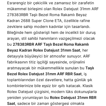
Esrarengiz bir çekicilik ve zamansız bir zarafetin
mükemmel birleşimi olan Rolex Datejust 31mm ARF
278383RBR Taşlı Bezel Roma Rakamlı Beyaz
Kadran 2688 Super Clone ETA, özellikle rafine
zevklere sahip modern kadınlar için tasarlandı.
Bileğinde hem gösterişli hem de incelikli bir duruş
arayan, stil sahibi hanımların vazgeçilmezi olacak
bu
278383RBR ARF Taşlı Bezel Roma Rakamlı
Beyaz Kadran Rolex Datejust 31mm Saat
, her
detayıyla büyüleyici bir atmosfer sunuyor. ARF
fabrikasının titiz işçiliği sayesinde, orijinalini
aratmayacak bir mükemmellikle sunulan bu
Taşlı
Bezel Rolex Datejust 31mm ARF RBR Saat
, iş
toplantılarından özel davetlere, hatta günlük şık
kombinlerinize bile eşsiz bir ışıltı katacak. Klasik
Rolex Datejust çizgisini, modern lüks dokunuşlarla
yeniden yorumlayan bu
Rolex Datejust 31mm RBR
Saat
, sadece bir zaman göstergesi olmakla