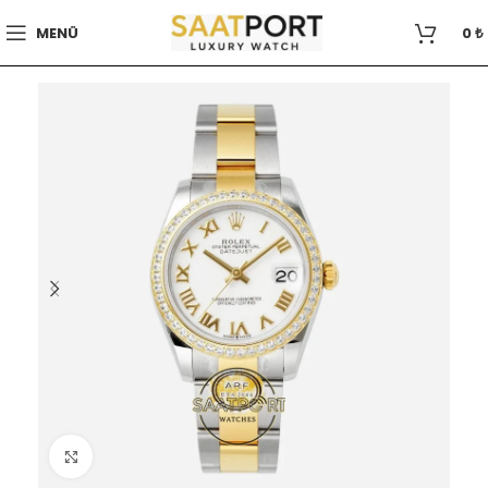
MENÜ
0
₺
Büyütmek için tıklayın