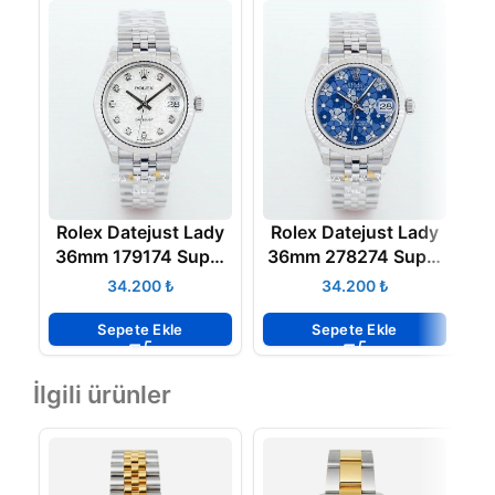
Rolex Datejust Lady
Rolex Datejust Lady
R
36mm 179174 Super
36mm 278274 Super
3
Clone Eta
Clone Eta
₺
₺
Sepete Ekle
Sepete Ekle
İlgili ürünler