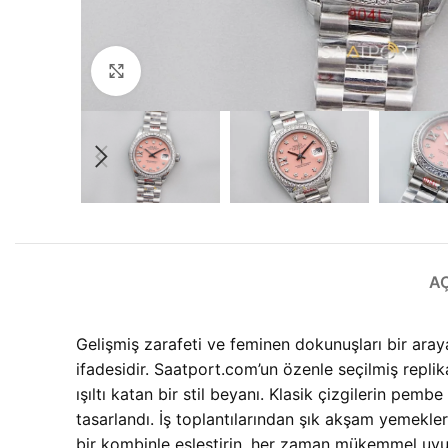
Büyütmek için tıklayın
A
Gelişmiş zarafeti ve feminen dokunuşları bir aray
ifadesidir. Saatport.com’un özenle seçilmiş repl
ışıltı katan bir stil beyanı. Klasik çizgilerin pe
tasarlandı. İş toplantılarından şık akşam yemekler
bir kombinle eşleştirin, her zaman mükemmel uy