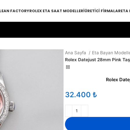
LEAN FACTORY
ROLEX ETA SAAT MODELLERI
ÜRETICI FIRMALAR
ETA
Ana Sayfa
Eta Bayan Modell
Rolex Datejust 28mm Pink Taşl
Rolex Date
₺