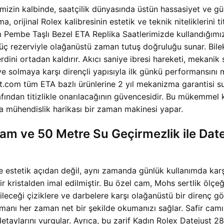
izin kalbinde, saatçilik dünyasında üstün hassasiyet ve güv
jinal Rolex kalibresinin estetik ve teknik niteliklerini titiz
Pembe Taşlı Bezel ETA Replika Saatlerimizde kullandığımız
ç rezerviyle olağanüstü zaman tutuş doğruluğu sunar. Bilek 
dini ortadan kaldırır. Akıcı saniye ibresi hareketi, mekanik 
 ve solmaya karşı dirençli yapısıyla ilk günkü performansın
com tüm ETA bazlı ürünlerine 2 yıl mekanizma garantisi suna
fından titizlikle onarılacağının güvencesidir. Bu mükemmel 
da mühendislik harikası bir zaman makinesi yapar.
l Cam ve 50 Metre Su Geçirmezlik ile Da
 estetik açıdan değil, aynı zamanda günlük kullanımda karşı
ir kristalden imal edilmiştir. Bu özel cam, Mohs sertlik öl
ileceği çiziklere ve darbelere karşı olağanüstü bir direnç gö
, zamanı her zaman net bir şekilde okumanızı sağlar. Safir ca
 detaylarını vurgular. Ayrıca, bu zarif Kadın Rolex Datejus