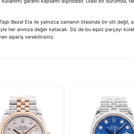
 kullanım) garanti kapsamı dışındadır. Olası bir durumda, tekn
lı Bezel Eta ile yalnızca zamanın ötesinde bir stil değil, a
iliğiyle her anınıza değer katacak. Siz de bu eşsiz parçayı 
n sipariş verebilirsiniz.