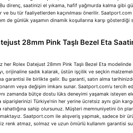
 Bu direnç, saatinizi el yıkama, hafif yağmurda kalma gibi g
dir ve bu tür faaliyetlerden kaçınılması önerilir. Saatport
em de günlük yaşamın dinamik koşullarına karşı gösterdiği 
tejust 28mm Pink Taşlı Bezel Eta Saati
her Rolex Datejust 28mm Pink Taşlı Bezel Eta modelinde en 
ı, orijinaline sadık kalarak, üstün işçilik ve seçkin malzemel
garantisi ile birlikte gelir. Bu garanti, satın alma tarihiniz
onarım veya değişim imkanı sunar. Saatport.com’u tercih ede
 aynı zamanda bütçe dostu lüks deneyimi yaşamak isteyen ele
siparişlerinizi Türkiye’nin her yerine ücretsiz aynı gün karg
ahatlığına sahip olursunuz. Müşteri memnuniyetini ön planda
nmaktayız. Saatport.com ile alışveriş yapmak, sadece bir ürü
iz renk atmaz, solmaz ve uzun ömürlü kullanım garantisi sunar