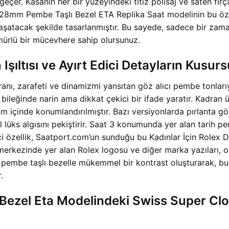
. Kasanın her bir yüzeyindeki titiz polisaj ve saten fırça i
t 28mm Pembe Taşlı Bezel ETA Replika Saat modelinin bu özel
 yaşatacak şekilde tasarlanmıştır. Bu sayede, sadece bir za
ömürlü bir mücevhere sahip olursunuz.
ıltısı ve Ayırt Edici Detayların Kusur
nı, zarafeti ve dinamizmi yansıtan göz alıcı pembe tonlarıy
bileğinde narin ama dikkat çekici bir ifade yaratır. Kadran üz
içinde konumlandırılmıştır. Bazı versiyonlarda pırlanta gör
l lüks algısını pekiştirir. Saat 3 konumunda yer alan tarih pe
dici özellik, Saatport.com’un sunduğu bu Kadınlar İçin Role
 merkezinde yer alan Rolex logosu ve diğer marka yazıları, or
ı, pembe taşlı bezelle mükemmel bir kontrast oluşturarak, bu
.
 Bezel Eta Modelindeki Swiss Super Clo