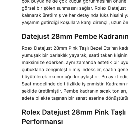
çok büyük ne de çok küçük görünmesinin önüne geçer
görsel bir şölen sunmasını sağlar. Rolex Datejus
kalınarak üretilmiş ve her detayında lüks hissini
yaşamın getirdiği koşullara karşı dirençli, uzun 
Datejust 28mm Pembe Kadranın Iş
Roex Datejust 28mm Pink Taşlı Bezel Eta’nın kadra
yumuşak bir parlaklık yayarak, saati takan kişinin 
maksimize ederken, aynı zamanda estetik bir uyum 
çubuklarla zenginleştirilmiş indeksler, saatin gene
büyütülerek okunurluğu kolaylaştırır. Bu ayırt e
Saat modelinde de titizlikle işlenmiştir. Kadranın
şekilde üretilmiştir. Pembe kadranın sıcak tonlar
adeta bilekte taşınan bir sanat eserine dönüştürür
Rolex Datejust 28mm Pink Taşlı
Performansı