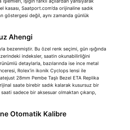
şlemleri, ışığın farklı açılardan yansıyarak
 kasası, Saatport.com’da orijinaline sadık
man göstergesi değil, aynı zamanda günlük
suz Ahengi
la bezenmiştir. Bu özel renk seçimi, gün ışığında
erindeki indeksler, saatin okunabilirliğini
ünümlü detaylarla, bazılarında ise ince metal
nceresi, Rolex’in ikonik Cyclops lensi ile
x Datejust 28mm Pembe Taşlı Bezel ETA Replika
ijinal saate birebir sadık kalarak kusursuz bir
 saati sadece bir aksesuar olmaktan çıkarıp,
ne Otomatik Kalibre