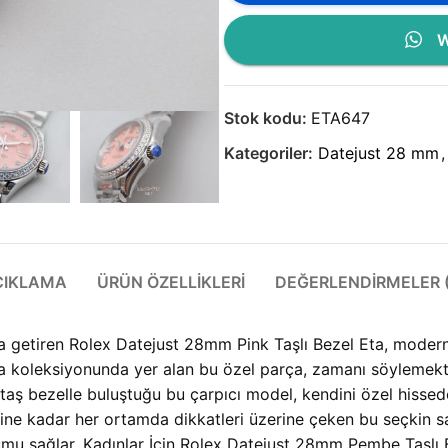
W
Stok kodu:
ETA647
Kategoriler:
Datejust 28 mm
,
ÇIKLAMA
ÜRÜN ÖZELLIKLERI
DEĞERLENDIRMELER (
a getiren Rolex Datejust 28mm Pink Taşlı Bezel Eta, modern 
ika koleksiyonunda yer alan bu özel parça, zamanı söylemekt
mbe taş bezelle buluştuğu bu çarpıcı model, kendini özel hiss
ine kadar her ortamda dikkatleri üzerine çeken bu seçkin saat,
umu sağlar. Kadınlar İçin Rolex Datejust 28mm Pembe Taşl