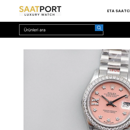
ETA SAAT
C