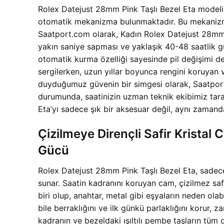
Rolex Datejust 28mm Pink Taşlı Bezel Eta modelim
otomatik mekanizma bulunmaktadır. Bu mekanizma, ori
Saatport.com olarak, Kadın Rolex Datejust 28mm 
yakın saniye sapması ve yaklaşık 40-48 saatlik gü
otomatik kurma özelliği sayesinde pil değişimi der
sergilerken, uzun yıllar boyunca rengini koruyan
duyduğumuz güvenin bir simgesi olarak, Saatport.
durumunda, saatinizin uzman teknik ekibimiz tara
Eta’yı sadece şık bir aksesuar değil, aynı zaman
Çizilmeye Dirençli Safir Krista
Gücü
Rolex Datejust 28mm Pink Taşlı Bezel Eta, sadece
sunar. Saatin kadranını koruyan cam, çizilmez saf
biri olup, anahtar, metal gibi eşyaların neden olab
bile berraklığını ve ilk günkü parlaklığını korur
kadranın ve bezeldaki ışıltılı pembe taşların tüm