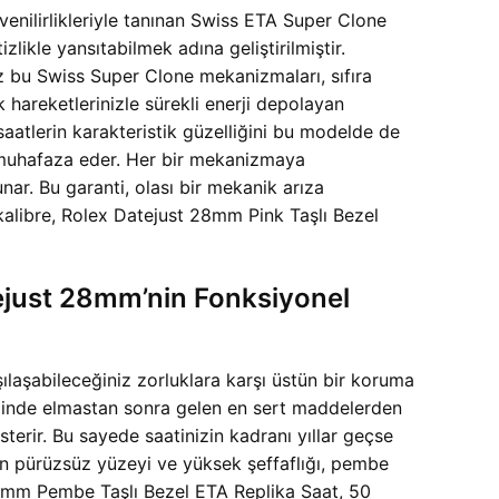
enilirlikleriyle tanınan Swiss ETA Super Clone
likle yansıtabilmek adına geliştirilmiştir.
 bu Swiss Super Clone mekanizmaları, sıfıra
hareketlerinizle sürekli enerji depolayan
saatlerin karakteristik güzelliğini bu modelde de
ı muhafaza eder. Her bir mekanizmaya
r. Bu garanti, olası bir mekanik arıza
kalibre, Rolex Datejust 28mm Pink Taşlı Bezel
tejust 28mm’nin Fonksiyonel
laşabileceğiniz zorluklara karşı üstün bir koruma
çeğinde elmastan sonra gelen en sert maddelerden
sterir. Bu sayede saatinizin kadranı yıllar geçse
mın pürüzsüz yüzeyi ve yüksek şeffaflığı, pembe
t 28mm Pembe Taşlı Bezel ETA Replika Saat, 50