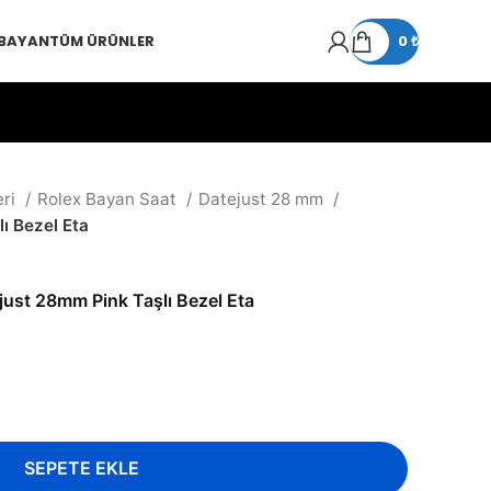
 BAYAN
TÜM ÜRÜNLER
0
₺
eri
Rolex Bayan Saat
Datejust 28 mm
ı Bezel Eta
just 28mm Pink Taşlı Bezel Eta
SEPETE EKLE