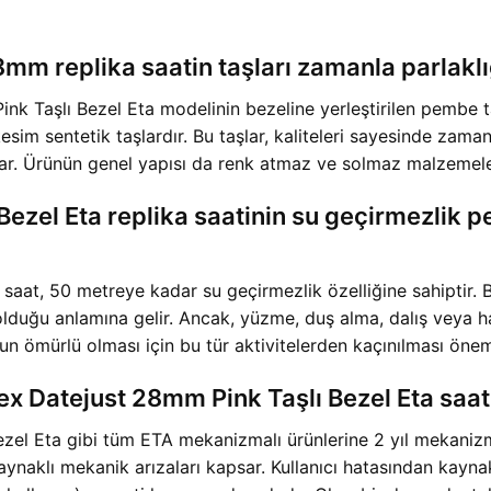
8mm replika saatin taşları zamanla parlakl
Taşlı Bezel Eta modelinin bezeline yerleştirilen pembe taşla
 kesim sentetik taşlardır. Bu taşlar, kaliteleri sayesinde za
lar. Ürünün genel yapısı da renk atmaz ve solmaz malzemeler
Bezel Eta replika saatinin su geçirmezlik p
saat, 50 metreye kadar su geçirmezlik özelliğine sahiptir. B
olduğu anlamına gelir. Ancak, yüzme, duş alma, dalış veya ha
un ömürlü olması için bu tür aktivitelerden kaçınılması öneml
x Datejust 28mm Pink Taşlı Bezel Eta saati
el Eta gibi tüm ETA mekanizmalı ürünlerine 2 yıl mekanizma
ynaklı mekanik arızaları kapsar. Kullanıcı hatasından kayna