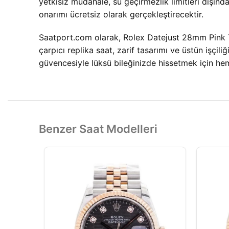
yetkisiz müdahale, su geçirmezlik limitleri dışında
onarımı ücretsiz olarak gerçekleştirecektir.
Saatport.com olarak, Rolex Datejust 28mm Pink Taş
çarpıcı replika saat, zarif tasarımı ve üstün işç
güvencesiyle lüksü bileğinizde hissetmek için heme
Benzer Saat Modelleri