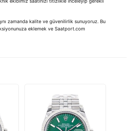
ik ekibimiz saatinizi titizlikle inceleyip gerekli
ynı zamanda kalite ve güvenilirlik sunuyoruz. Bu
koleksiyonunuza eklemek ve Saatport.com