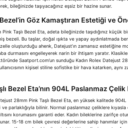
ek, bileğinizde taşıyacağınız eşsiz bir hazine sunar.
Bezel’in Göz Kamaştıran Estetiği ve Ön
ink Taşlı Bezel Eta, adeta bileğinizde taşıdığınız küçük bir 
nmiş bezeli. Bu taşlar, doğal ışıkta ve yapay aydınlatmada be
zelle oluşturduğu ahenk, Datejust’ın zamansız estetiğine mod
a durmasını engelleyerek narin bir ihtişam yaratır. Klasikleş
sektöründe Saatport.com’un sunduğu Kadın Rolex Datejust 2
ullanıcısının kişisel stiline sofistike bir hava katarken, aynı 
ı Bezel Eta’nın 904L Paslanmaz Çelik 
Datejust 28mm Pink Taşlı Bezel Eta, en yüksek kalitede 904L 
ve parlaklığıyla bilinir. Normal paslanmaz çeliklere kıyasla
ışıltısını korumasını garanti eder. Kadın bileklerine zarifç
unar. 15-18 cm bilek çevresi değerlerine sahip hanımlar iç