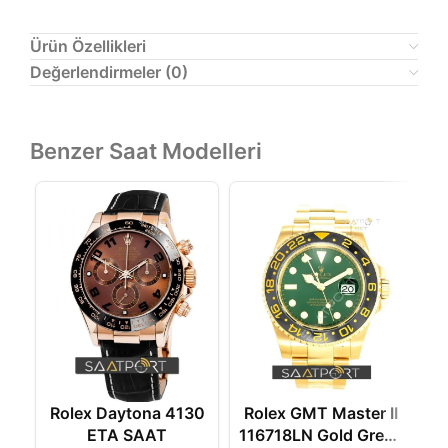
Ürün Özellikleri
Değerlendirmeler (0)
Benzer Saat Modelleri
Rolex Daytona 4130
Rolex GMT Master II
R
ETA SAAT
116718LN Gold Green