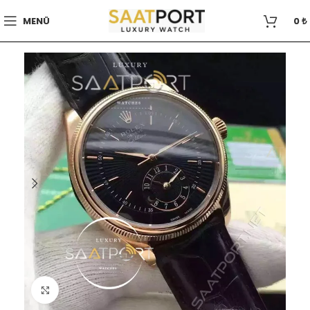
MENÜ
0
₺
Büyütmek için tıklayın