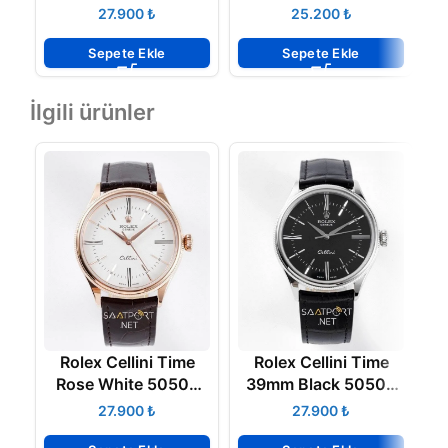
ETA 3186 ETA
₺
₺
Sepete Ekle
Sepete Ekle
İlgili ürünler
Rolex Cellini Time
Rolex Cellini Time
Rose White 50509
39mm Black 50509
Super Clone Eta Saat
Super Clone Eta Saat
₺
₺