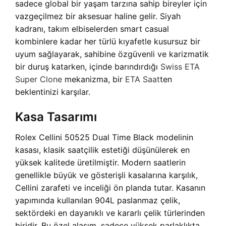
sadece global bir yaşam tarzına sahip bireyler için
vazgeçilmez bir aksesuar haline gelir. Siyah
kadranı, takım elbiselerden smart casual
kombinlere kadar her türlü kıyafetle kusursuz bir
uyum sağlayarak, sahibine özgüvenli ve karizmatik
bir duruş katarken, içinde barındırdığı
Swiss ETA
Super Clone
mekanizma, bir
ETA Saat
ten
beklentinizi karşılar.
Kasa Tasarımı
Rolex Cellini 50525 Dual Time Black modelinin
kasası, klasik saatçilik estetiği düşünülerek en
yüksek kalitede üretilmiştir. Modern saatlerin
genellikle büyük ve gösterişli kasalarına karşılık,
Cellini zarafeti ve inceliği ön planda tutar. Kasanın
yapımında kullanılan 904L paslanmaz çelik,
sektördeki en dayanıklı ve kararlı çelik türlerinden
biridir. Bu özel alaşım, sadece yüksek parlaklıkta