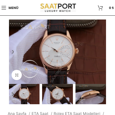
MENÜ
0
₺
Büyütmek için tıklayın
Ana Sayfa
ETA Saat
Rolex ETA Saat Modelleri