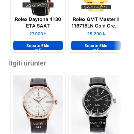
Rolex Daytona 4130
Rolex GMT Master II
R
ETA SAAT
116718LN Gold Green
ETA 3186 ETA
₺
₺
Sepete Ekle
Sepete Ekle
İlgili ürünler