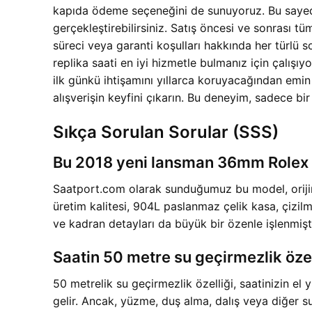
kapıda ödeme seçeneğini de sunuyoruz. Bu sayede
gerçekleştirebilirsiniz. Satış öncesi ve sonrası t
süreci veya garanti koşulları hakkında her türlü s
replika saati en iyi hizmetle bulmanız için çalış
ilk günkü ihtişamını yıllarca koruyacağından emin
alışverişin keyfini çıkarın. Bu deneyim, sadece bi
Sıkça Sorulan Sorular (SSS)
Bu 2018 yeni lansman 36mm Rolex Dat
Saatport.com olarak sunduğumuz bu model, orijina
üretim kalitesi, 904L paslanmaz çelik kasa, çizi
ve kadran detayları da büyük bir özenle işlenmişti
Saatin 50 metre su geçirmezlik öze
50 metrelik su geçirmezlik özelliği, saatinizin el
gelir. Ancak, yüzme, duş alma, dalış veya diğer su a