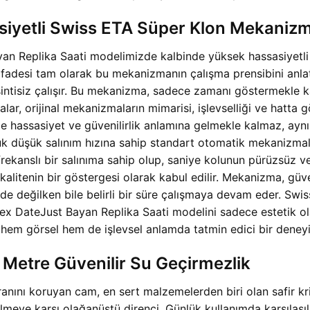
siyetli Swiss ETA Süper Klon Mekaniz
n Replika Saati modelimizde kalbinde yüksek hassasiyetl
 ifadesi tam olarak bu mekanizmanın çalışma prensibini anlatır
esintisiz çalışır. Bu mekanizma, sadece zamanı göstermekle 
malar, orijinal mekanizmaların mimarisi, işlevselliği ve ha
ce hassasiyet ve güvenilirlik anlamına gelmekle kalmaz, aynı
luk düşük salınım hızına sahip standart otomatik mekanizma
rekanslı bir salınıma sahip olup, saniye kolunun pürüzsüz ve a
alitenin bir göstergesi olarak kabul edilir. Mekanizma, güv
nizde değilken bile belirli bir süre çalışmaya devam eder.
 DateJust Bayan Replika Saati modelini sadece estetik ola
na hem görsel hem de işlevsel anlamda tatmin edici bir deney
0 Metre Güvenilir Su Geçirmezlik
nını koruyan cam, en sert malzemelerden biri olan safir kris
ilmeye karşı olağanüstü direnci. Günlük kullanımda karşılaşı