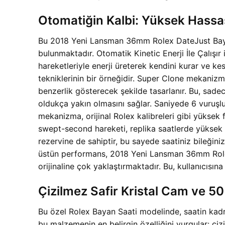
Otomatiğin Kalbi: Yüksek Hassa
Bu 2018 Yeni Lansman 36mm Rolex DateJust Baya
bulunmaktadır. Otomatik Kinetic Enerji İle Çalışır
hareketleriyle enerji üreterek kendini kurar ve k
tekniklerinin bir örneğidir. Super Clone mekaniz
benzerlik gösterecek şekilde tasarlanır. Bu, sade
oldukça yakın olmasını sağlar. Saniyede 6 vuruş
mekanizma, orijinal Rolex kalibreleri gibi yüksek f
swept-second hareketi, replika saatlerde yüksek k
rezervine de sahiptir, bu sayede saatiniz bileği
üstün performans, 2018 Yeni Lansman 36mm Rolex
orijinaline çok yaklaştırmaktadır. Bu, kullanıcısı
Çizilmez Safir Kristal Cam ve 5
Bu özel Rolex Bayan Saati modelinde, saatin kadra
bu malzemenin en belirgin özelliğini vurgular: çiz