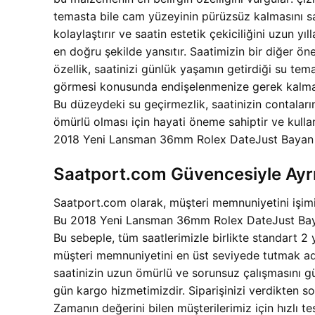
temasta bile cam yüzeyinin pürüzsüz kalmasını sa
kolaylaştırır ve saatin estetik çekiciliğini uzun y
en doğru şekilde yansıtır. Saatimizin bir diğer ön
özellik, saatinizi günlük yaşamın getirdiği su tem
görmesi konusunda endişelenmenize gerek kalmaz. A
Bu düzeydeki su geçirmezlik, saatinizin contalarını
ömürlü olması için hayati öneme sahiptir ve kulla
2018 Yeni Lansman 36mm Rolex DateJust Bayan Repl
Saatport.com Güvencesiyle Ayrıc
Saatport.com olarak, müşteri memnuniyetini işimiz
Bu 2018 Yeni Lansman 36mm Rolex DateJust Bayan 
Bu sebeple, tüm saatlerimizle birlikte standart 2 
müşteri memnuniyetini en üst seviyede tutmak adı
saatinizin uzun ömürlü ve sorunsuz çalışmasını güv
gün kargo hizmetimizdir. Siparişinizi verdikten so
Zamanın değerini bilen müşterilerimiz için hızlı t