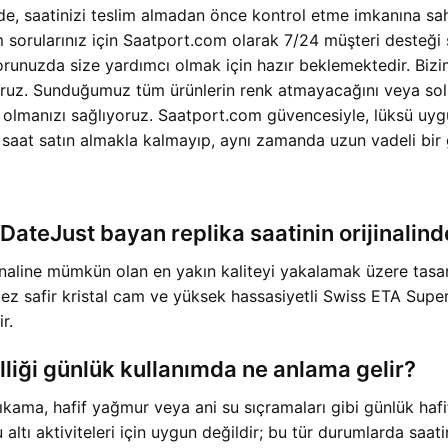
, saatinizi teslim almadan önce kontrol etme imkanına sah
üm sorularınız için Saatport.com olarak 7/24 müşteri desteği
orunuzda size yardımcı olmak için hazır beklemektedir. Bizim
ıyoruz. Sunduğumuz tüm ürünlerin renk atmayacağını veya sol
 olmanızı sağlıyoruz. Saatport.com güvencesiyle, lüksü uygun
r saat satın almakla kalmayıp, aynı zamanda uzun vadeli bir g
eJust bayan replika saatinin orijinalinden 
line mümkün olan en yakın kaliteyi yakalamak üzere tasarlan
lmez safir kristal cam ve yüksek hassasiyetli Swiss ETA S
r.
lliği günlük kullanımda ne anlama gelir?
 yıkama, hafif yağmur veya ani su sıçramaları gibi günlük haf
ltı aktiviteleri için uygun değildir; bu tür durumlarda saatin