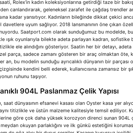
i, Rolex’in kadın koleksiyonlarına getirdiği taze bir bakış
iden canlandırarak, geleneksel zarafet ile çağdaş trendler 
ısına kadar yansıtıyor. Kadınların bileğinde dikkat çekici 
avetlere uyum sağlıyor. 2018 lansmanının öne çıkan özellikl
unuyordu. Saatport.com olarak sunduğumuz bu modelde, bu est
e ışık oyunlarıyla bilekte adeta parlayan kadran, sofistike b
kle ele alındığını gösteriyor. Saatin her bir detayı, adeta bir
zel parça, sadece zamanı gösteren bir araç olmaktan öte, kulla
z her an, bu modelin sunduğu ayrıcalıklı dünyanın bir parça
çizgisinde kendini belli ederek, kullanıcısına zamansız bir 
yonun ruhunu taşıyor.
nıklı 904L Paslanmaz Çelik Yapısı
aat dünyasının efsanevi kasası olan Oyster kasa yer alıyor. 
nı titizlikle ve üstün malzeme kalitesiyle temsil ediliyor. Ka
türlerine göre çok daha yüksek korozyon direnci sunan 904L
ara meydan okuyan parlaklığını ve ilk günkü estetiğini korumas
em de göz alıcı bir duruş sergiler. Kasanın kusursuz işçiliği,