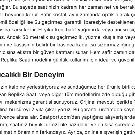
ğlar. Bu sayede saatinizin kadranı her zaman net ve berrak
ıllar boyunca korur. Safir kristal, aynı zamanda optik olarak 
emli özelliği ise Su geçirmez garantili ibaresiyle desteklen
asına karşı korur. El yıkarken, hafif yağmurda veya ani su s
ncak 50 metrelik su geçirmezlik, yüzme, duş alma veya dalış 
n ve kasasının belirli bir basınca kadar su sızdırmazlığını gar
nıcısına ekstra bir güven katmanı sunar. Hem safir camın da
ika Saati modelini günlük kullanım için ideal ve güvenilir 
alıklı Bir Deneyim
in kalbine yerleştiriyoruz ve sunduğumuz her ürünle birlikt
Replika Saati veya diğer tüm modellerimizde olduğu gibi, ü
yıl mekanizma garantisi sunuyoruz. Orijinal mevcut içerikte 1
na bu süreyi 2 yıla çıkarıyoruz. Bu garanti, üretimden kay
ence altına alır. Saatport.com’dan yaptığınız alışverişlerde 
nra, saatiniz büyük bir özenle hazırlanır ve en kısa sürede ad
eslimatın öneminin farkındayız. Ayrıca, online alışverişin get