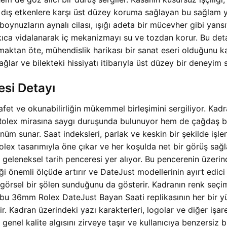
e dış etkenlere karşı üst düzey koruma sağlayan bu sağlam ya
ynuzların aynalı cilası, ışığı adeta bir mücevher gibi yansıta
sıkıca vidalanarak iç mekanizmayı su ve tozdan korur. Bu 
maktan öte, mühendislik harikası bir sanat eseri olduğunu k
ğlar ve bilekteki hissiyatı itibarıyla üst düzey bir deneyim 
esi Detayı
afet ve okunabilirliğin mükemmel birleşimini sergiliyor. Ka
 Rolex mirasına saygı duruşunda bulunuyor hem de çağdaş bir
rünüm sunar. Saat indeksleri, parlak ve keskin bir şekilde iş
Rolex tasarımıyla öne çıkar ve her koşulda net bir görüş sağ
geleneksel tarih penceresi yer alıyor. Bu pencerenin üzerind
ği önemli ölçüde artırır ve DateJust modellerinin ayırt edici 
örsel bir şölen sunduğunu da gösterir. Kadranın renk seçim
, bu 36mm Rolex DateJust Bayan Saati replikasının her bir yü
ir. Kadran üzerindeki yazı karakterleri, logolar ve diğer işar
 genel kalite algısını zirveye taşır ve kullanıcıya benzersiz 