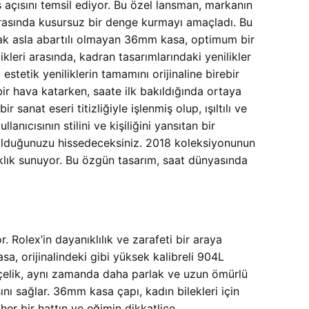
 açısını temsil ediyor. Bu özel lansman, markanın
arasında kusursuz bir denge kurmayı amaçladı. Bu
ancak asla abartılı olmayan 36mm kasa, optimum bir
eri arasında, kadran tasarımlarındaki yenilikler
etik yeniliklerin tamamını orijinaline birebir
ir hava katarken, saate ilk bakıldığında ortaya
 sanat eseri titizliğiyle işlenmiş olup, ışıltılı ve
nıcısının stilini ve kişiliğini yansıtan bir
sı olduğunuzu hissedeceksiniz. 2018 koleksiyonunun
şıklık sunuyor. Bu özgün tasarım, saat dünyasında
Rolex’in dayanıklılık ve zarafeti bir araya
sa, orijinalindeki gibi yüksek kalibreli 904L
 çelik, aynı zamanda daha parlak ve uzun ömürlü
ını sağlar. 36mm kasa çapı, kadın bilekleri için
 her bir hattın ve eğimin dikkatlice