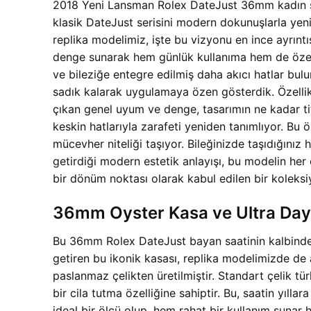
2018 Yeni Lansman Rolex DateJust 36mm kadın saat
klasik DateJust serisini modern dokunuşlarla yen
replika modelimiz, işte bu vizyonu en ince ayrınt
denge sunarak hem günlük kullanıma hem de özel d
ve bileziğe entegre edilmiş daha akıcı hatlar bul
sadık kalarak uygulamaya özen gösterdik. Özellikl
çıkan genel uyum ve denge, tasarımın ne kadar titizli
keskin hatlarıyla zarafeti yeniden tanımlıyor. Bu ö
mücevher niteliği taşıyor. Bileğinizde taşıdığını
getirdiği modern estetik anlayışı, bu modelin her 
bir dönüm noktası olarak kabul edilen bir koleksi
36mm Oyster Kasa ve Ultra Daya
Bu 36mm Rolex DateJust bayan saatinin kalbinde, s
getiren bu ikonik kasası, replika modelimizde de ay
paslanmaz çelikten üretilmiştir. Standart çelik 
bir cila tutma özelliğine sahiptir. Bu, saatin yıll
ideal bir ölçü olup, hem rahat bir kullanım sunar h