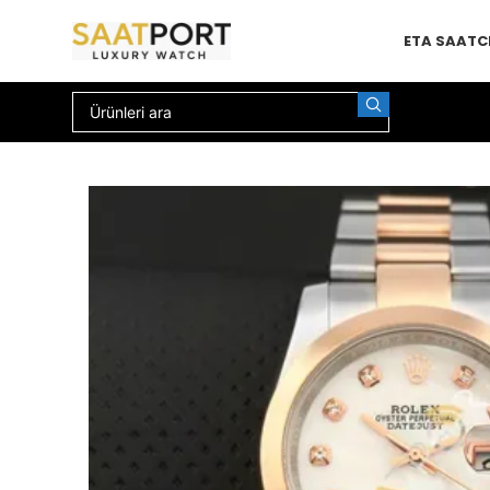
ETA SAAT
C