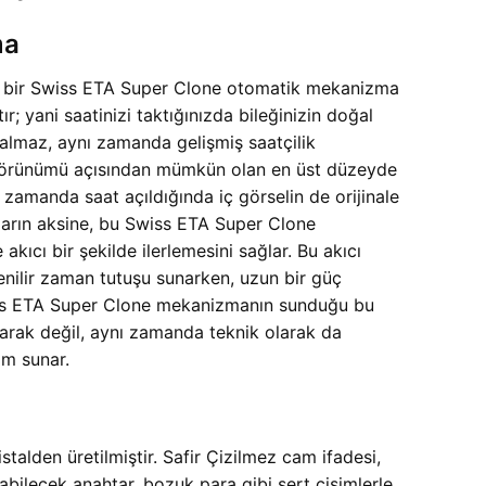
ma
i bir Swiss ETA Super Clone otomatik mekanizma
; yani saatinizi taktığınızda bileğinizin doğal
kalmaz, aynı zamanda gelişmiş saatçilik
tta görünümü açısından mümkün olan en üst düzeyde
 zamanda saat açıldığında iç görselin de orijinale
ların aksine, bu Swiss ETA Super Clone
kıcı bir şekilde ilerlemesini sağlar. Bu akıcı
enilir zaman tutuşu sunarken, uzun bir güç
 Swiss ETA Super Clone mekanizmanın sunduğu bu
rak değil, aynı zamanda teknik olarak da
im sunar.
talden üretilmiştir. Safir Çizilmez cam ifadesi,
labilecek anahtar, bozuk para gibi sert cisimlerle