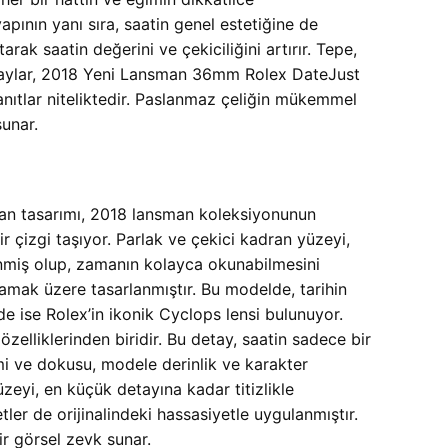
pının yanı sıra, saatin genel estetiğine de
rak saatin değerini ve çekiciliğini artırır. Tepe,
detaylar, 2018 Yeni Lansman 36mm Rolex DateJust
anıtlar niteliktedir. Paslanmaz çeliğin mükemmel
sunar.
dran tasarımı, 2018 lansman koleksiyonunun
 çizgi taşıyor. Parlak ve çekici kadran yüzeyi,
lenmiş olup, zamanın kolayca okunabilmesini
lamak üzere tasarlanmıştır. Bu modelde, tarihin
e ise Rolex’in ikonik Cyclops lensi bulunuyor.
özelliklerinden biridir. Bu detay, saatin sadece bir
i ve dokusu, modele derinlik ve karakter
zeyi, en küçük detayına kadar titizlikle
etler de orijinalindeki hassasiyetle uygulanmıştır.
bir görsel zevk sunar.