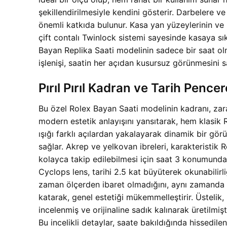
şekillendirilmesiyle kendini gösterir. Darbelere v
önemli katkıda bulunur. Kasa yan yüzeylerinin ve bo
çift contalı Twinlock sistemi sayesinde kasaya 
Bayan Replika Saati modelinin sadece bir saat ol
işlenişi, saatin her açıdan kusursuz görünmesini sa
Pırıl Pırıl Kadran ve Tarih Pencer
Bu özel Rolex Bayan Saati modelinin kadranı, zar
modern estetik anlayışını yansıtarak, hem klasik
ışığı farklı açılardan yakalayarak dinamik bir gö
sağlar. Akrep ve yelkovan ibreleri, karakteristik 
kolayca takip edilebilmesi için saat 3 konumunda 
Cyclops lens, tarihi 2.5 kat büyüterek okunabilirli
zaman ölçerden ibaret olmadığını, aynı zamanda g
katarak, genel estetiği mükemmelleştirir. Üstelik
incelenmiş ve orijinaline sadık kalınarak üretilmişt
Bu incelikli detaylar, saate bakıldığında hissedilen