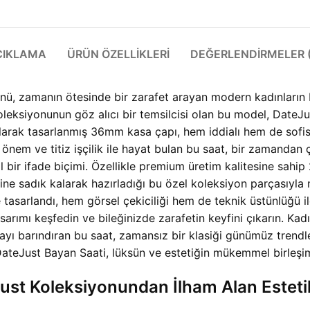
ÇIKLAMA
ÜRÜN ÖZELLIKLERI
DEĞERLENDIRMELER (
zamanın ötesinde bir zarafet arayan modern kadınların bile
oleksiyonunun göz alıcı bir temsilcisi olan bu model, DateJu
larak tasarlanmış 36mm kasa çapı, hem iddialı hem de sofist
önem ve titiz işçilik ile hayat bulan bu saat, bir zamandan ç
al bir ifade biçimi. Özellikle premium üretim kalitesine s
aline sadık kalarak hazırladığı bu özel koleksiyon parçasıyl
re tasarlandı, hem görsel çekiciliği hem de teknik üstünlüğü 
sarımı keşfedin ve bileğinizde zarafetin keyfini çıkarın. Kad
yı barındıran bu saat, zamansız bir klasiği günümüz trendleri
ateJust Bayan Saati, lüksün ve estetiğin mükemmel birleşim
st Koleksiyonundan İlham Alan Esteti