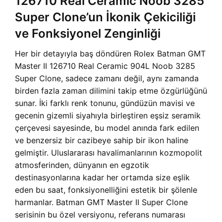
126710 Real Ceramic Noob 3285
Super Clone’un İkonik Çekiciliği
ve Fonksiyonel Zenginliği
Her bir detayıyla baş döndüren Rolex Batman GMT
Master II 126710 Real Ceramic 904L Noob 3285
Super Clone, sadece zamanı değil, aynı zamanda
birden fazla zaman dilimini takip etme özgürlüğünü
sunar. İki farklı renk tonunu, gündüzün mavisi ve
gecenin gizemli siyahıyla birleştiren eşsiz seramik
çerçevesi sayesinde, bu model anında fark edilen
ve benzersiz bir cazibeye sahip bir ikon haline
gelmiştir. Uluslararası havalimanlarının kozmopolit
atmosferinden, dünyanın en egzotik
destinasyonlarına kadar her ortamda size eşlik
eden bu saat, fonksiyonelliğini estetik bir şölenle
harmanlar. Batman GMT Master II Super Clone
serisinin bu özel versiyonu, referans numarası