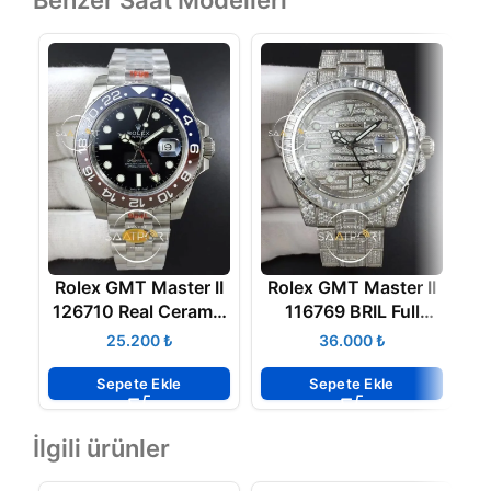
Benzer Saat Modelleri
Rolex GMT Master II
Rolex GMT Master II
R
126710 Real Ceramic
116769 BRIL Full
904L Noob Super
Diamonds Watch
₺
₺
Max Clone Jübile
2836 ETA
Sepete Ekle
Sepete Ekle
İlgili ürünler