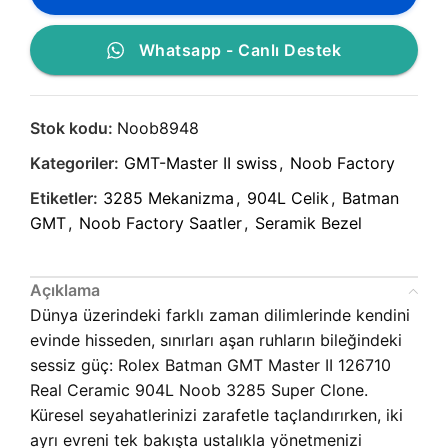
Whatsapp - Canlı Destek
Stok kodu:
Noob8948
Kategoriler:
GMT-Master II swiss
,
Noob Factory
Etiketler:
3285 Mekanizma
,
904L Celik
,
Batman
GMT
,
Noob Factory Saatler
,
Seramik Bezel
Açıklama
Dünya üzerindeki farklı zaman dilimlerinde kendini
evinde hisseden, sınırları aşan ruhların bileğindeki
sessiz güç: Rolex Batman GMT Master II 126710
Real Ceramic 904L Noob 3285 Super Clone.
Küresel seyahatlerinizi zarafetle taçlandırırken, iki
ayrı evreni tek bakışta ustalıkla yönetmenizi