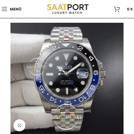
MENÜ
0
₺
Büyütmek için tıklayın