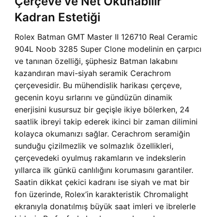
Çerçeve ve Net Okunabilir
Kadran Estetiği
Rolex Batman GMT Master II 126710 Real Ceramic
904L Noob 3285 Super Clone modelinin en çarpıcı
ve tanınan özelliği, şüphesiz Batman lakabını
kazandıran mavi-siyah seramik Cerachrom
çerçevesidir. Bu mühendislik harikası çerçeve,
gecenin koyu sırlarını ve gündüzün dinamik
enerjisini kusursuz bir geçişle ikiye bölerken, 24
saatlik ibreyi takip ederek ikinci bir zaman dilimini
kolayca okumanızı sağlar. Cerachrom seramiğin
sunduğu çizilmezlik ve solmazlık özellikleri,
çerçevedeki oyulmuş rakamların ve indekslerin
yıllarca ilk günkü canlılığını korumasını garantiler.
Saatin dikkat çekici kadranı ise siyah ve mat bir
fon üzerinde, Rolex’in karakteristik Chromalight
ekranıyla donatılmış büyük saat imleri ve ibrelerle