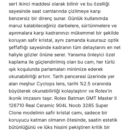
sert ikinci maddesi olarak bilinir ve bu özelliği
sayesinde saat camlarında çizilmeye karşı
benzersiz bir direnç sunar. Günlük kullanımda
maruz kalabileceğiniz darbelere, sürtünmelere ve
aşınmalara karşı kadranınızı mükemmel bir şekilde
koruyan safir kristal, aynı zamanda kusursuz optik
şeffaflığı sayesinde kadranın tüm detaylarını en net
haliyle gözler önüne serer. Yansıma önleyici özel
kaplama ile güçlendirilmiş olan bu cam, her türlü
ışık koşulunda parlamaları minimize ederek
okunabilirliği artırır. Tarih penceresi üzerinde yer
alan meşhur Cyclops lens, tarihi %2.5 oranında
büyüterek okunabilirliği kolaylaştırır ve Rolex’in
ikonik imzasını taşır. Rolex Batman GMT Master II
126710 Real Ceramic 904L Noob 3285 Super
Clone modelinin safir kristal camı, sadece bir
koruyucu katman olmanın ötesinde, saatin estetik
bütünlüğünü ve lüks hissini pekiştiren kritik bir