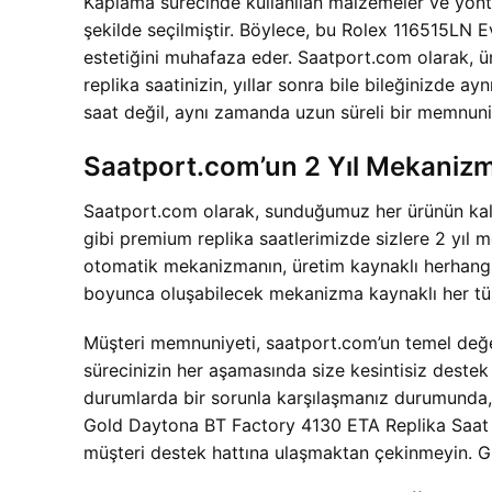
Kaplama sürecinde kullanılan malzemeler ve yönte
şekilde seçilmiştir. Böylece, bu Rolex 116515LN 
estetiğini muhafaza eder. Saatport.com olarak, ürü
replika saatinizin, yıllar sonra bile bileğinizde a
saat değil, aynı zamanda uzun süreli bir memnuni
Saatport.com’un 2 Yıl Mekanizm
Saatport.com olarak, sunduğumuz her ürünün kali
gibi premium replika saatlerimizde sizlere 2 yıl
otomatik mekanizmanın, üretim kaynaklı herhangi b
boyunca oluşabilecek mekanizma kaynaklı her tür
Müşteri memnuniyeti, saatport.com’un temel değer
sürecinizin her aşamasında size kesintisiz deste
durumlarda bir sorunla karşılaşmanız durumunda, m
Gold Daytona BT Factory 4130 ETA Replika Saat il
müşteri destek hattına ulaşmaktan çekinmeyin. Güv