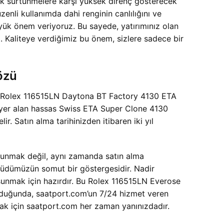
lük sürtünmelere karşı yüksek direnç gösterecek
nli kullanımda dahi renginin canlılığını ve
büyük önem veriyoruz. Bu sayede, yatırımınız olan
niz. Kaliteye verdiğimiz bu önem, sizlere sadece bir
özü
n, Rolex 116515LN Daytona BT Factory 4130 ETA
de yer alan hassas Swiss ETA Super Clone 4130
 Satın alma tarihinizden itibaren iki yıl
 sunmak değil, aynı zamanda satın alma
hhüdümüzün somut bir göstergesidir. Nadir
 sunmak için hazırdır. Bu Rolex 116515LN Everose
olduğunda, saatport.com’un 7/24 hizmet veren
mak için saatport.com her zaman yanınızdadır.