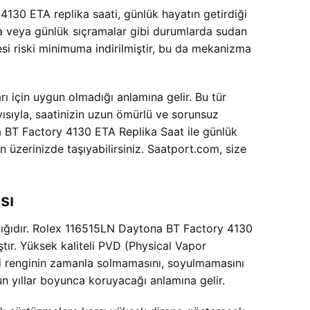
4130 ETA replika saati, günlük hayatın getirdiği
lma veya günlük sıçramalar gibi durumlarda sudan
esi riski minimuma indirilmiştir, bu da mekanizma
ı için uygun olmadığı anlamına gelir. Bu tür
yısıyla, saatinizin uzun ömürlü ve sorunsuz
na BT Factory 4130 ETA Replika Saat ile günlük
n üzerinizde taşıyabilirsiniz. Saatport.com, size
sı
dığıdır. Rolex 116515LN Daytona BT Factory 4130
tır. Yüksek kaliteli PVD (Physical Vapor
old renginin zamanla solmamasını, soyulmamasını
zun yıllar boyunca koruyacağı anlamına gelir.