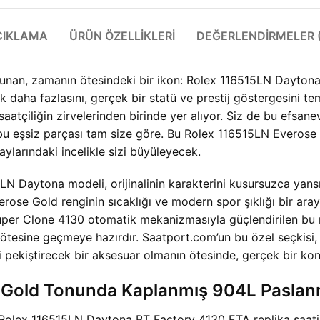
ÇIKLAMA
ÜRÜN ÖZELLIKLERI
DEĞERLENDIRMELER (
unan, zamanın ötesindeki bir ikon: Rolex 116515LN Daytona
aha fazlasını, gerçek bir statü ve prestij göstergesini temsi
aatçiliğin zirvelerinden birinde yer alıyor. Siz de bu efsane
 bu eşsiz parçası tam size göre. Bu Rolex 116515LN Everos
ylarındaki incelikle sizi büyüleyecek.
5LN Daytona modeli, orijinalinin karakterini kusursuzca yans
ose Gold renginin sıcaklığı ve modern spor şıklığı bir araya
uper Clone 4130 otomatik mekanizmasıyla güçlendirilen bu r
n ötesine geçmeye hazırdır. Saatport.com’un bu özel seçkis
 pekiştirecek bir aksesuar olmanın ötesinde, gerçek bir kon
old Tonunda Kaplanmış 904L Paslanmaz
ir. Rolex 116515LN Daytona BT Factory 4130 ETA replika saat