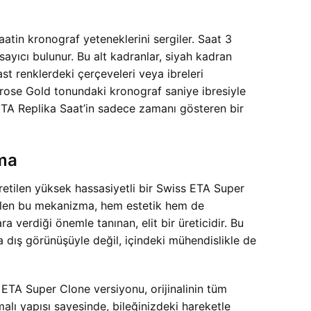
saatin kronograf yeteneklerini sergiler. Saat 3
yıcı bulunur. Bu alt kadranlar, siyah kadran
rast renklerdeki çerçeveleri veya ibreleri
verose Gold tonundaki kronograf saniye ibresiyle
TA Replika Saat’in sadece zamanı gösteren bir
zma
retilen yüksek hassasiyetli bir Swiss ETA Super
irilen bu mekanizma, hem estetik hem de
a verdiği önemle tanınan, elit bir üreticidir. Bu
ca dış görünüşüyle değil, içindeki mühendislikle de
s ETA Super Clone versiyonu, orijinalinin tüm
alı yapısı sayesinde, bileğinizdeki hareketle