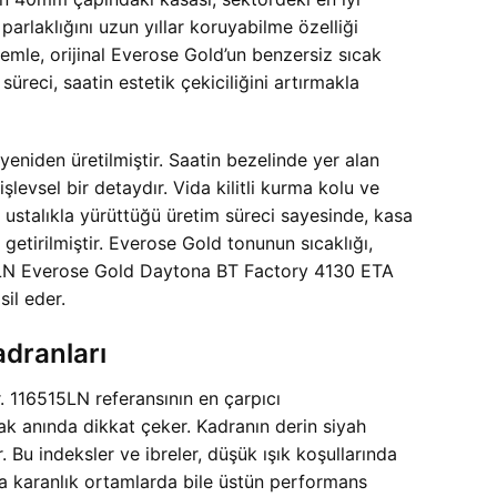
rlaklığını uzun yıllar koruyabilme özelliği
lemle, orijinal Everose Gold’un benzersiz sıcak
üreci, saatin estetik çekiciliğini artırmakla
eniden üretilmiştir. Saatin bezelinde yer alan
şlevsel bir detaydır. Vida kilitli kurma kolu ve
in ustalıkla yürüttüğü üretim süreci sayesinde, kasa
getirilmiştir. Everose Gold tonunun sıcaklığı,
515LN Everose Gold Daytona BT Factory 4130 ETA
il eder.
dranları
. 116515LN referansının en çarpıcı
ak anında dikkat çeker. Kadranın derin siyah
r. Bu indeksler ve ibreler, düşük ışık koşullarında
ya karanlık ortamlarda bile üstün performans