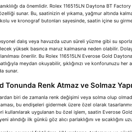
anıklılığı da önemlidir. Rolex 116515LN Daytona BT Factory 
özelliği sunar. Bu, saatinizin el yıkama, yağmur altında ka
a kolu ve kronograf butonları sayesinde, saatin içine su girm
syonel dalış veya havuzda uzun süreli yüzme gibi su sporlar
rebilecek yüksek basınca maruz kalmasına neden olabilir. Dola
kullanılması önerilir. Bu Rolex 116515LN Everose Gold Dayto
atlığıyla meydan okuyabilir, şıklığınızı ve konforunuzu her a
da sunar.
ld Tonunda Renk Atmaz ve Solmaz Yapı
lardan biri de zamanla renk değişimi veya solma olup olma
aması, bu endişeleri gidermek üzere özel olarak tasarlanmış
leri kullanılarak uygulanan bu özel işlem, saatin Everose G
eni alındığı ilk günkü göz alıcı parlaklığını ve sıcaklığını u