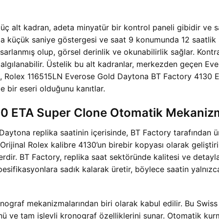
 üç alt kadran, adeta minyatür bir kontrol paneli gibidir ve 
küçük saniye göstergesi ve saat 9 konumunda 12 saatlik sa
asarlanmış olup, görsel derinlik ve okunabilirlik sağlar. Kont
 algılanabilir. Üstelik bu alt kadranlar, merkezden geçen E
ım, Rolex 116515LN Everose Gold Daytona BT Factory 4130 E
 bir eseri olduğunu kanıtlar.
4130 ETA Super Clone Otomatik Mekani
Daytona replika saatinin içerisinde, BT Factory tarafından ü
ijinal Rolex kalibre 4130’un birebir kopyası olarak gelişt
dir. BT Factory, replika saat sektöründe kalitesi ve detaylar
spesifikasyonlara sadık kalarak üretir, böylece saatin yalnız
ronograf mekanizmalarından biri olarak kabul edilir. Bu Swis
 ve tam işlevli kronograf özelliklerini sunar. Otomatik kurm