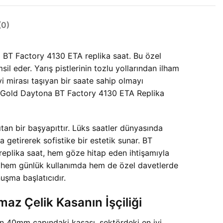
0)
 BT Factory 4130 ETA replika saat. Bu özel
l eder. Yarış pistlerinin tozlu yollarından ilham
vi mirası taşıyan bir saate sahip olmayı
e Gold Daytona BT Factory 4130 ETA Replika
ıtan bir başyapıttır. Lüks saatler dünyasında
 getirerek sofistike bir estetik sunar. BT
eplika saat, hem göze hitap eden ihtişamıyla
i, hem günlük kullanımda hem de özel davetlerde
uşma başlatıcıdır.
 Çelik Kasanın İşçiliği
in 40mm çapındaki kasası, sektördeki en iyi