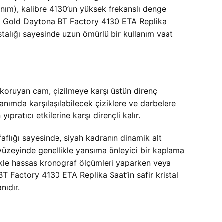
lınım), kalibre 4130’un yüksek frekanslı denge
ose Gold Daytona BT Factory 4130 ETA Replika
stalığı sayesinde uzun ömürlü bir kullanım vaat
 koruyan cam, çizilmeye karşı üstün direnç
lanımda karşılaşılabilecek çiziklere ve darbelere
pratıcı etkilerine karşı dirençli kalır.
faflığı sayesinde, siyah kadranın dinamik alt
 yüzeyinde genellikle yansıma önleyici bir kaplama
llikle hassas kronograf ölçümleri yaparken veya
T Factory 4130 ETA Replika Saat’in safir kristal
nıdır.