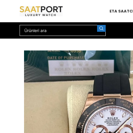
ETA SAAT
C