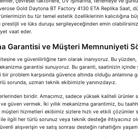
mler, çevresel faktörlere, UV ışınlarına, terlemeye ve gün
Everose Gold Daytona BT Factory 4130 ETA Replika Saat, düze
nlerimizin bu tür temel estetik özelliklerinin kalıcılığına 
ynı prestijli ve lüks duruşu sergileyeceğinden emin olabilirsi
yet vaat eder.
a Garantisi ve Müşteri Memnuniyeti S
tesine ve güvenilirliğine tam olarak inanıyoruz. Bu yüzde
 mekanizma garantisi sunuyoruz. Bu garanti, saatinizin için
ir problem karşısında güvence altında olduğu anlamına gelir.
lü sorunda, uzman teknik ekibimizle yanınızdayız.
lerinden biridir. Amacımız, sadece yüksek kaliteli ürünler
k ve güven vermek. İki yıllık mekanizma garantimiz, bu taa
üşteri hizmetleri ekibimiz sizlere hızlı ve etkili çözümler
e ilgili her türlü sorunuz veya teknik desteğe ihtiyacınız 
enli alışverişin ve satış sonrası desteğin rahatlığını yaşa