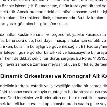
zenle işlenmiştir. Bu malzeme, üstün korozyon direnci ve pa
lmektedir. Ancak bu modeldeki asıl büyü, kasanın özel bir iş
 kaplama ile renklendirilmiş olmasındadır. Bu titiz kaplama s
oruyarak göz alıcı bir görünüm sunar.
z hatlar, keskin kenarlar ve ergonomik yapılar kusursuzca y
z bir unsuru olup, hıza dayalı hesaplamalar için estetik ve i
tırırken, kullanım kolaylığı ve güvenlik sağlar. BT Factory’n
 bileşen, gözle görülür bir dikkat ve hassasiyetle bir araya 
arif hem de dikkat çekici bir duruş sergiler. Bu Rolex 116
değil, aynı zamanda zamana meydan okuyan bir lüksü de tems
Dinamik Orkestrası ve Kronograf Alt Ka
nin kadranı, estetik ve işlevselliğin harika bir sentezidir
 Gold kasanın sıcak tonuyla muhteşem bir kontrast oluşturar
rose Gold indeksler ve ibreler ultra net bir okunabilirlik suna
ek kaliteli luminova ile kaplanmıştır, bu da saatin gece ve