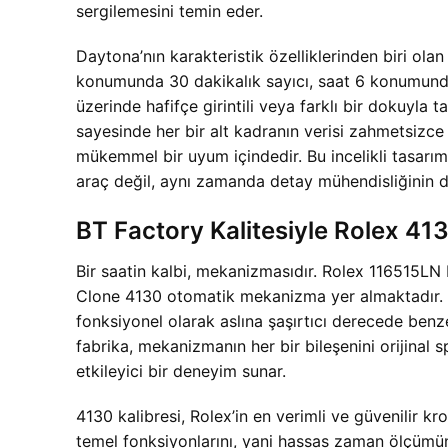
sergilemesini temin eder.
Daytona’nın karakteristik özelliklerinden biri olan
konumunda 30 dakikalık sayıcı, saat 6 konumunda 
üzerinde hafifçe girintili veya farklı bir dokuyla t
sayesinde her bir alt kadranın verisi zahmetsizce
mükemmel bir uyum içindedir. Bu incelikli tasar
araç değil, aynı zamanda detay mühendisliğinin de
BT Factory Kalitesiyle Rolex 
Bir saatin kalbi, mekanizmasıdır. Rolex 116515LN 
Clone 4130 otomatik mekanizma yer almaktadır. Or
fonksiyonel olarak aslına şaşırtıcı derecede benzer
fabrika, mekanizmanın her bir bileşenini orijinal 
etkileyici bir deneyim sunar.
4130 kalibresi, Rolex’in en verimli ve güvenilir k
temel fonksiyonlarını, yani hassas zaman ölçümünü