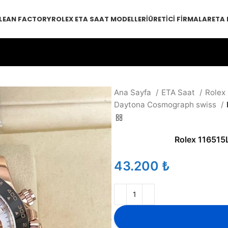
LEAN FACTORY
ROLEX ETA SAAT MODELLERI
ÜRETICI FIRMALAR
ETA
Ana Sayfa
ETA Saat
Rolex
Daytona Cosmograph swiss
Rolex 116515
₺