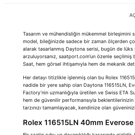
A
Tasarım ve mühendisliğin mükemmel birleşimini s
model, bileğinizde sadece bir zaman ölçerden çok d
alarak tasarlanmış Daytona serisi, bugün de lüks s
arzuluyorsanız, saatport.com’un özenle seçilmiş
Saat, hem görsel ihtişamıyla hem de mekanik deta
Her detayı titizlikle işlenmiş olan bu Rolex 11651
nadide bir yere sahip olan Daytona 116515LN, Ever
Factory’nin uzmanlığıyla üretilen ve Swiss ETA S
hem de güvenilir performansıyla beklentilerinizi
tarzınızı tamamlayacak, kendinize olan güveninizi
Rolex 116515LN 40mm Everose G
Bir saatin ruhu ve dayanıklılığı kasasında gizlid