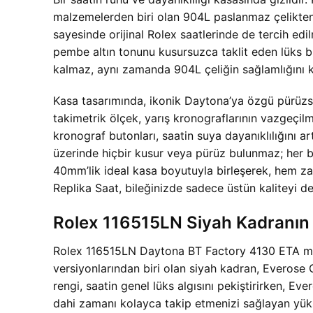
malzemelerden biri olan 904L paslanmaz çelikten ö
sayesinde orijinal Rolex saatlerinde de tercih edi
pembe altın tonunu kusursuzca taklit eden lüks bir
kalmaz, aynı zamanda 904L çeliğin sağlamlığını k
Kasa tasarımında, ikonik Daytona’ya özgü pürüzsü
takimetrik ölçek, yarış kronograflarının vazgeçilme
kronograf butonları, saatin suya dayanıklılığını ar
üzerinde hiçbir kusur veya pürüz bulunmaz; her bir
40mm’lik ideal kasa boyutuyla birleşerek, hem z
Replika Saat, bileğinizde sadece üstün kaliteyi 
Rolex 116515LN Siyah Kadranın 
Rolex 116515LN Daytona BT Factory 4130 ETA modeli
versiyonlarından biri olan siyah kadran, Everose
rengi, saatin genel lüks algısını pekiştirirken, Eve
dahi zamanı kolayca takip etmenizi sağlayan yüks