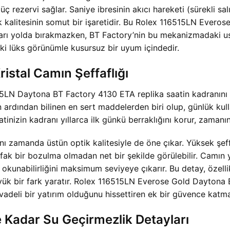
ç rezervi sağlar. Saniye ibresinin akıcı hareketi (sürekli sa
ik kalitesinin somut bir işaretidir. Bu Rolex 116515LN Ever
a yarı yolda bırakmazken, BT Factory’nin bu mekanizmadaki u
aki lüks görünümle kusursuz bir uyum içindedir.
ristal Camın Şeffaflığı
515LN Daytona BT Factory 4130 ETA replika saatin kadranını
sın ardından bilinen en sert maddelerden biri olup, günlük kul
nizin kadranı yıllarca ilk günkü berraklığını korur, zamanın yı
aynı zamanda üstün optik kalitesiyle de öne çıkar. Yüksek şef
ufak bir bozulma olmadan net bir şekilde görülebilir. Camın
ın okunabilirliğini maksimum seviyeye çıkarır. Bu detay, öze
yük bir fark yaratır. Rolex 116515LN Everose Gold Daytona B
vadeli bir yatırım olduğunu hissettiren ek bir güvence katma
 Kadar Su Geçirmezlik Detayları