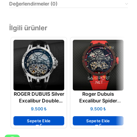
Değerlendirmeler (0)
İlgili ürünler
ROGER DUBUIS Silver
Roger Dubuis
Excalibur Double
Excalibur Spider
Tourbillon 45mm
Pirelli Flying Double
₺
₺
Tourbillon
Sepete Ekle
Sepete Ekle