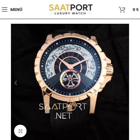
MENÜ
0
₺
Büyütmek için tıklayın