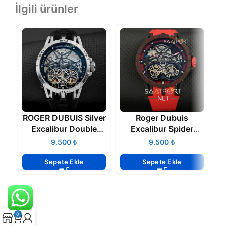
İlgili ürünler
ROGER DUBUIS Silver
Roger Dubuis
Excalibur Double
Excalibur Spider
Tourbillon 45mm
Pirelli Flying Double
₺
₺
Tourbillon
Sepete Ekle
Sepete Ekle
0