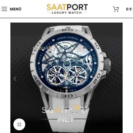
MENÜ
0
₺
Büyütmek için tıklayın