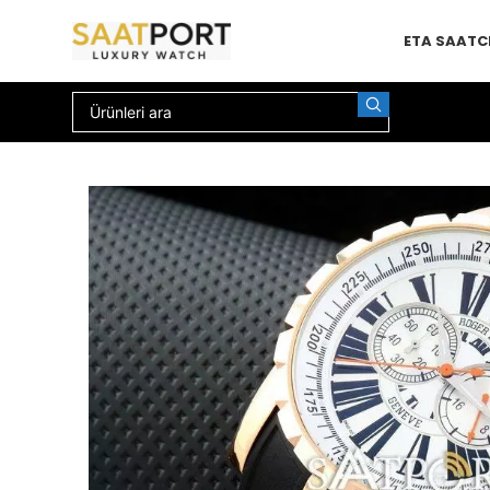
ETA SAAT
C