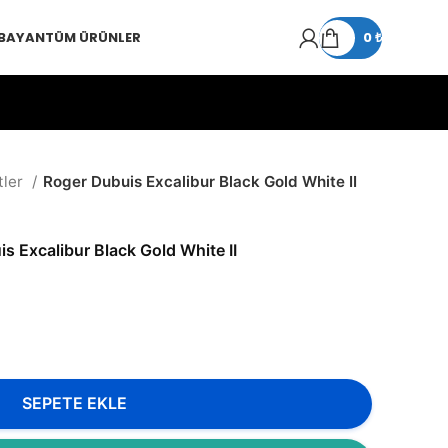
 BAYAN
TÜM ÜRÜNLER
0
₺
tler
Roger Dubuis Excalibur Black Gold White II
s Excalibur Black Gold White II
SEPETE EKLE