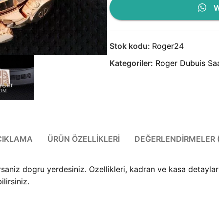
W
Stok kodu:
Roger24
Kategoriler:
Roger Dubuis Saa
ÇIKLAMA
ÜRÜN ÖZELLIKLERI
DEĞERLENDIRMELER (
saniz dogru yerdesiniz. Ozellikleri, kadran ve kasa detayla
lirsiniz.