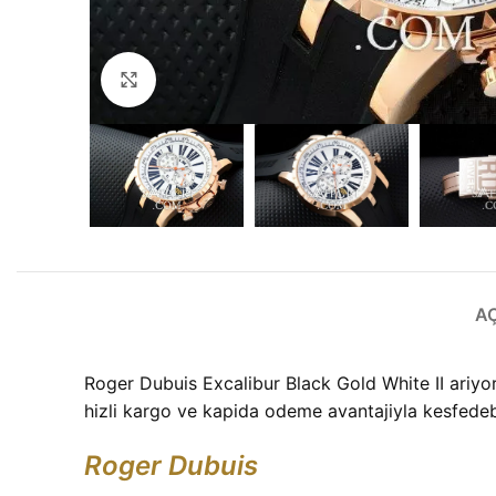
Büyütmek için tıklayın
A
Roger Dubuis Excalibur Black Gold White II ariyor
hizli kargo ve kapida odeme avantajiyla kesfedebi
Roger Dubuis