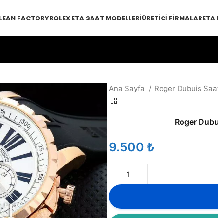
LEAN FACTORY
ROLEX ETA SAAT MODELLERI
ÜRETICI FIRMALAR
ETA
Ana Sayfa
Roger Dubuis Saa
Roger Dubui
₺