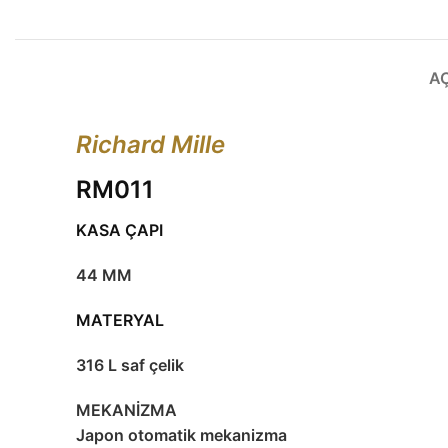
A
Richard Mille
RM011
KASA ÇAPI
44 MM
MATERYAL
316 L saf çelik
MEKANİZMA
Japon otomatik mekanizma