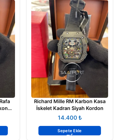
Rafa
Richard Mille RM Karbon Kasa
Richa
ikon
İskelet Kadran Siyah Kordon
₺
Sepete Ekle