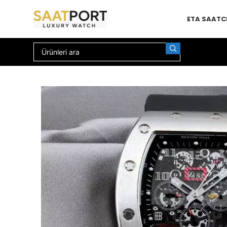
ETA SAAT
C