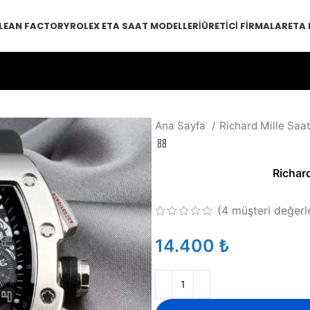
LEAN FACTORY
ROLEX ETA SAAT MODELLERI
ÜRETICI FIRMALAR
ETA
Ana Sayfa
Richard Mille Saa
Richar
(
4
müşteri değerl
₺