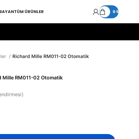
 BAYAN
TÜM ÜRÜNLER
0
₺
tler
Richard Mille RM011-02 Otomatik
d Mille RM011-02 Otomatik
endirmesi)