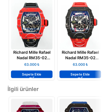
Richard Mille Rafael
Richard Mille Rafael
R
Nadal RM35-02
Nadal RM35-02
RAFA Tourbillon
Tourbillon Karbon
₺
₺
Kırmızı Karbon Kasa
Kasa ZF ETA
ZF ETA
Sepete Ekle
Sepete Ekle
İlgili ürünler