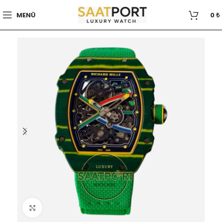
MENÜ
0
₺
Büyütmek için tıklayın