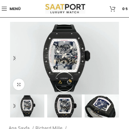
MENÜ
0
₺
Büyütmek için tıklayın
Ana Sayfa
Richard Mille