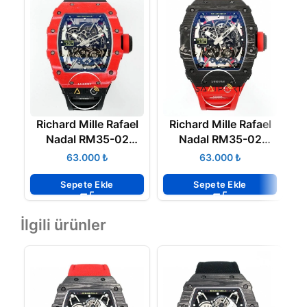
Richard Mille Rafael
Richard Mille Rafael
R
Nadal RM35-02
Nadal RM35-02
RAFA Tourbillon
Tourbillon Karbon
₺
₺
Kırmızı Karbon Kasa
Kasa ZF ETA
ZF ETA
Sepete Ekle
Sepete Ekle
İlgili ürünler