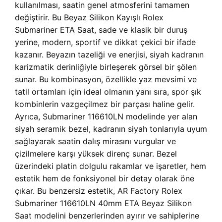
kullanılması, saatin genel atmosferini tamamen
değiştirir. Bu Beyaz Silikon Kayışlı Rolex
Submariner ETA Saat, sade ve klasik bir duruş
yerine, modern, sportif ve dikkat çekici bir ifade
kazanır. Beyazın tazeliği ve enerjisi, siyah kadranın
karizmatik derinliğiyle birleşerek görsel bir şölen
sunar. Bu kombinasyon, özellikle yaz mevsimi ve
tatil ortamları için ideal olmanın yanı sıra, spor şık
kombinlerin vazgeçilmez bir parçası haline gelir.
Ayrıca, Submariner 116610LN modelinde yer alan
siyah seramik bezel, kadranın siyah tonlarıyla uyum
sağlayarak saatin dalış mirasını vurgular ve
çizilmelere karşı yüksek direnç sunar. Bezel
üzerindeki platin dolgulu rakamlar ve işaretler, hem
estetik hem de fonksiyonel bir detay olarak öne
çıkar. Bu benzersiz estetik, AR Factory Rolex
Submariner 116610LN 40mm ETA Beyaz Silikon
Saat modelini benzerlerinden ayırır ve sahiplerine