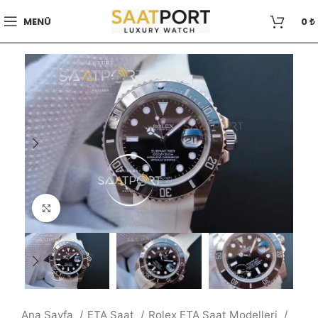
MENÜ
0
₺
Büyütmek için tıklayın
Ana Sayfa
ETA Saat
Rolex ETA Saat Modelleri