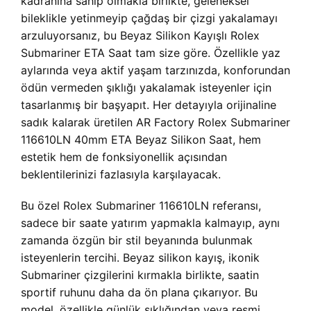
kadranına sahip olmakla birlikte, geleneksel
bileklikle yetinmeyip çağdaş bir çizgi yakalamayı
arzuluyorsanız, bu Beyaz Silikon Kayışlı Rolex
Submariner ETA Saat tam size göre. Özellikle yaz
aylarında veya aktif yaşam tarzınızda, konforundan
ödün vermeden şıklığı yakalamak isteyenler için
tasarlanmış bir başyapıt. Her detayıyla orijinaline
sadık kalarak üretilen AR Factory Rolex Submariner
116610LN 40mm ETA Beyaz Silikon Saat, hem
estetik hem de fonksiyonellik açısından
beklentilerinizi fazlasıyla karşılayacak.
Bu özel Rolex Submariner 116610LN referansı,
sadece bir saate yatırım yapmakla kalmayıp, aynı
zamanda özgün bir stil beyanında bulunmak
isteyenlerin tercihi. Beyaz silikon kayış, ikonik
Submariner çizgilerini kırmakla birlikte, saatin
sportif ruhunu daha da ön plana çıkarıyor. Bu
model, özellikle günlük şıklığından veya resmi