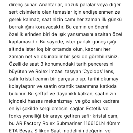
direnç sunar. Anahtarlar, bozuk paralar veya diğer
sert cisimlerle olan temaslar için endişelenmenize
gerek kalmaz; saatinizin camı her zaman ilk günkü
berraklığını koruyacaktır. Bu camın en önemli
özelliklerinden biri de ışık yansımasını azaltan özel
kaplamasıdır. Bu sayede, ister parlak güneş ışığı
altında ister loş bir ortamda olun, kadranı her
zaman net ve okunabilir bir şekilde görebilirsiniz.
Özellikle saat 3 konumundaki tarih penceresini
büyüten ve Rolex imzası taşıyan ‘Cyclops’ lens,
safir kristal camın bir parçası olup, tarihi okumayı
kolaylaştırır ve saatin otantik tasarımına katkıda
bulunur. Bu şeffaf ve dayanıklı kalkan, saatinizin
içindeki hassas mekanizmayı ve göz alıcı kadranı
en iyi şekilde sergilemesini sağlar. Estetik ve
fonksiyonelliği bir araya getiren safir kristal cam,
bu AR Factory Rolex Submariner 116610LN 40mm
ETA Beyaz Silikon Saat modelinin değerini ve