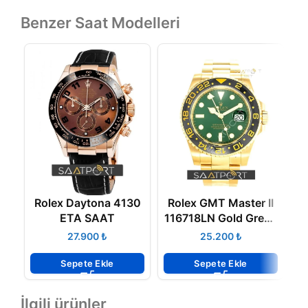
Benzer Saat Modelleri
Rolex Daytona 4130
Rolex GMT Master II
R
ETA SAAT
116718LN Gold Green
ETA 3186 ETA
₺
₺
Sepete Ekle
Sepete Ekle
İlgili ürünler