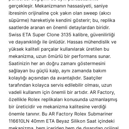
gerçekleşir. Mekanizmanın hassasiyeti, saniye
ibresinin orijinaline çok yakın olan sweep (akıcı
süpürme) hareketiyle kendini gösterir; bu, replika
saatlerde aranan en önemli detaylardan biridir.
Swiss ETA Super Clone 3135 kalibre, güvenilirliği
ve dayanıklılığı ile ünlüdür. Hassas mühendislik ve
yüksek kaliteli parçalar kullanılarak üretilen bu
mekanizma, uzun ömürlü bir performans sunar.
Saatinizin her an doğru zamanı göstermesini
sağlayan bu güçlü kalp, aynı zamanda bakım
kolaylığı açısından da avantajlıdır. Saatçiler
tarafından kolayca servis edilebilir olması, uzun
vadeli kullanım için önemli bir artıdır. AR Factory,
özellikle Rolex replikaları konusunda uzmanlaşmış
bir üreticidir ve mekanizma kalitesine verdiği
önemle tanınır. Bu AR Factory Rolex Submariner
116610LN 40mm ETA Beyaz Silikon Saat içindeki
mekanizma, hem içeriden hem de dışarıdan orijinal