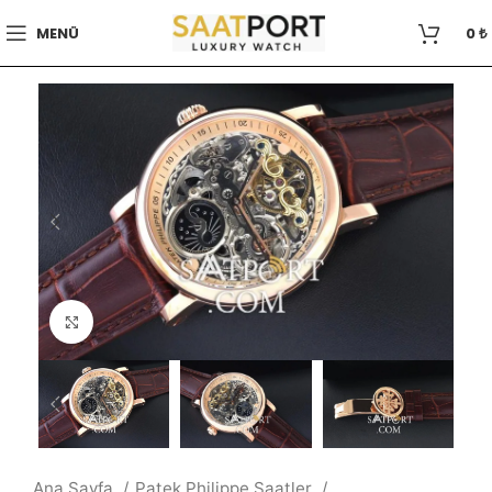
MENÜ
0
₺
Büyütmek için tıklayın
Ana Sayfa
Patek Philippe Saatler