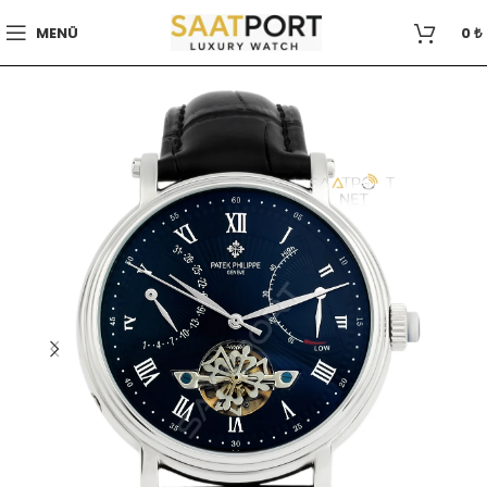
MENÜ
0
₺