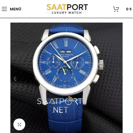
MENÜ
0
₺
Büyütmek için tıklayın