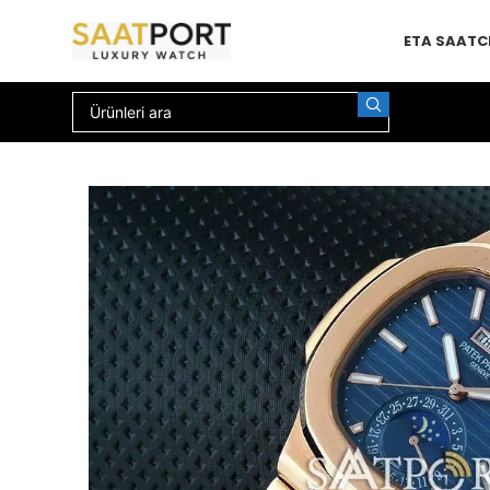
ETA SAAT
C