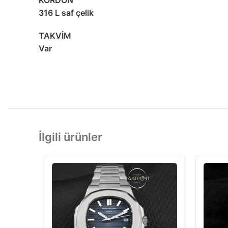
KORDON
316 L saf çelik
TAKVİM
Var
İlgili ürünler