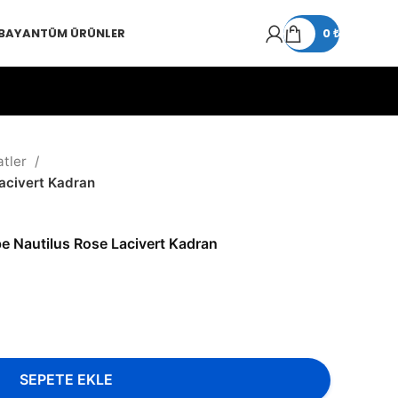
 BAYAN
TÜM ÜRÜNLER
0
₺
atler
Lacivert Kadran
pe Nautilus Rose Lacivert Kadran
SEPETE EKLE