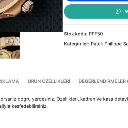
W
Stok kodu:
PPF30
Kategoriler:
Patek Philippe Sa
ÇIKLAMA
ÜRÜN ÖZELLIKLERI
DEĞERLENDIRMELER (
orsaniz dogru yerdesiniz. Ozellikleri, kadran ve kasa detay
iyla kesfedebilirsiniz.