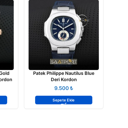
 Gold
Patek Philippe Nautilus Blue
Kordon
Deri Kordon
₺
Pa
Cal
Sepete Ekle