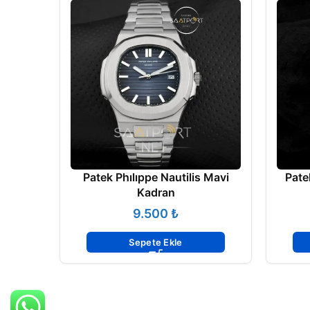
Patek Phılıppe Nautilis Mavi
Pate
Kadran
₺
Sepete Ekle