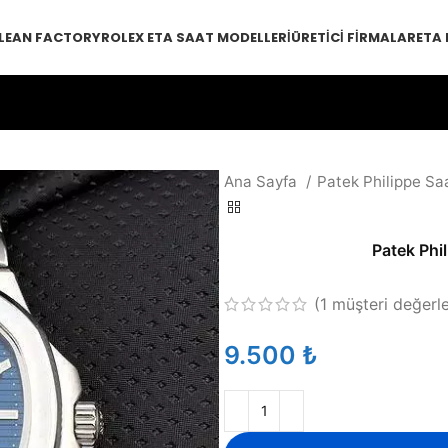
LEAN FACTORY
ROLEX ETA SAAT MODELLERI
ÜRETICI FIRMALAR
ETA
Ana Sayfa
Patek Philippe Sa
Patek Phi
(
1
müşteri değerl
₺