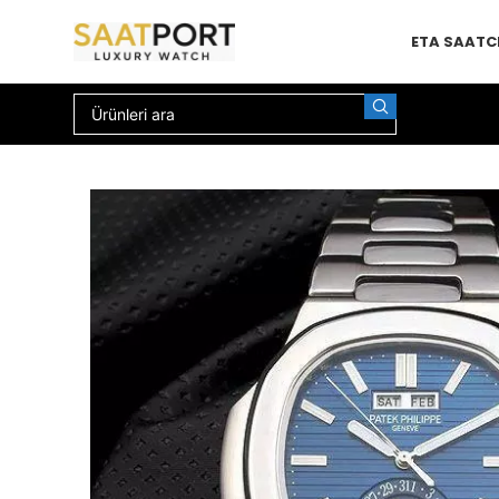
ETA SAAT
C