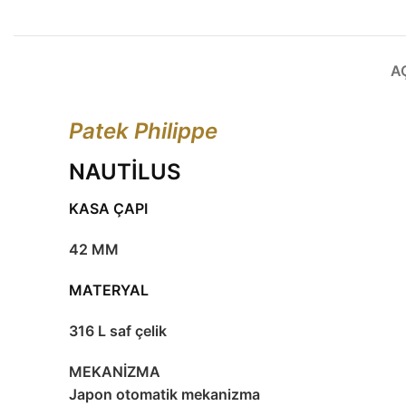
A
Patek Philippe
NAUTİLUS
KASA ÇAPI
42 MM
MATERYAL
316 L saf çelik
MEKANİZMA
Japon otomatik mekanizma