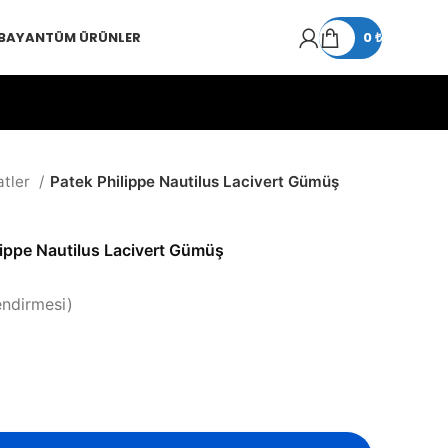
 BAYAN
TÜM ÜRÜNLER
0
₺
atler
Patek Philippe Nautilus Lacivert Gümüş
lippe Nautilus Lacivert Gümüş
endirmesi)