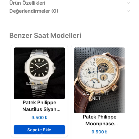
Ürün Özellikleri
Değerlendirmeler (0)
Benzer Saat Modelleri
Patek Philippe
Nautilus Siyah
Kadran
Patek Philippe
₺
Moonphase
Sepete Ekle
Tourbillon Geneve
₺
Kahve Deri Kordon