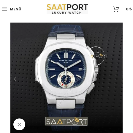
MENÜ
0
₺
Büyütmek için tıklayın