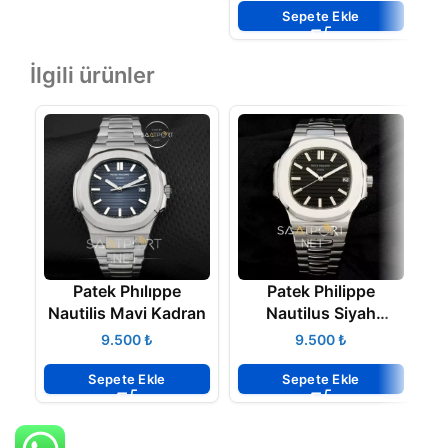
Sepete Ekle
İlgili ürünler
Patek Phılıppe
Patek Philippe
Nautilis Mavi Kadran
Nautilus Siyah
Kadran
₺
₺
Sepete Ekle
Sepete Ekle