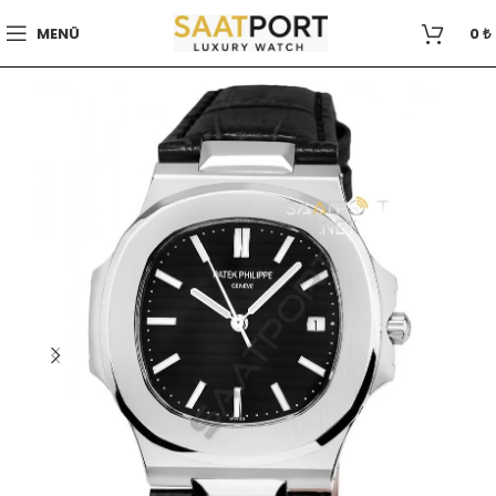
MENÜ
0
₺