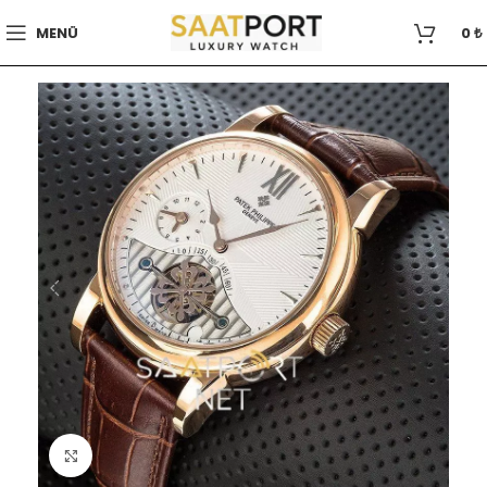
MENÜ
0
₺
Büyütmek için tıklayın