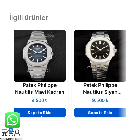
İlgili ürünler
Patek Phılıppe
Patek Philippe
Nautilis Mavi Kadran
Nautilus Siyah
Kadran
₺
₺
Sepete Ekle
Sepete Ekle
0
Mağaza
Sepet
Hesabım