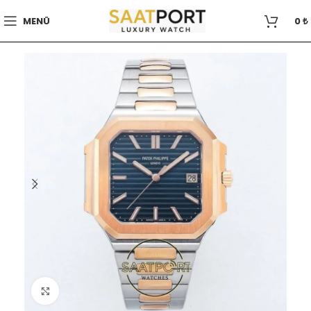
MENÜ
0
₺
Büyütmek için tıklayın