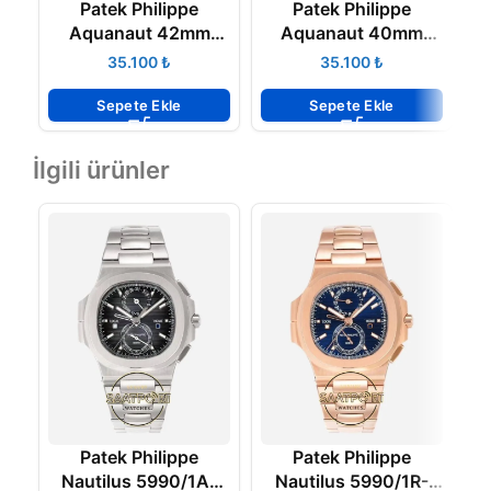
Patek Philippe
Patek Philippe
Aquanaut 42mm
Aquanaut 40mm
5168G Mavi Kadran
5167A Turuncu
₺
₺
Super Clone ETA
Kordon Super Clone
K
ETA
Sepete Ekle
Sepete Ekle
İlgili ürünler
Patek Philippe
Patek Philippe
Nautilus 5990/1A-
Nautilus 5990/1R-
C