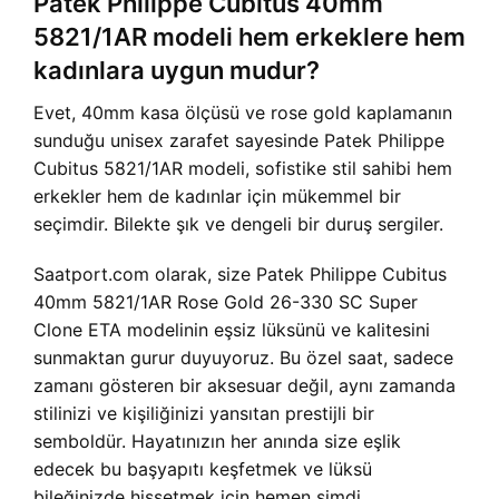
Patek Philippe Cubitus 40mm
5821/1AR modeli hem erkeklere hem
kadınlara uygun mudur?
Evet, 40mm kasa ölçüsü ve rose gold kaplamanın
sunduğu unisex zarafet sayesinde Patek Philippe
Cubitus 5821/1AR modeli, sofistike stil sahibi hem
erkekler hem de kadınlar için mükemmel bir
seçimdir. Bilekte şık ve dengeli bir duruş sergiler.
Saatport.com olarak, size Patek Philippe Cubitus
40mm 5821/1AR Rose Gold 26-330 SC Super
Clone ETA modelinin eşsiz lüksünü ve kalitesini
sunmaktan gurur duyuyoruz. Bu özel saat, sadece
zamanı gösteren bir aksesuar değil, aynı zamanda
stilinizi ve kişiliğinizi yansıtan prestijli bir
semboldür. Hayatınızın her anında size eşlik
edecek bu başyapıtı keşfetmek ve lüksü
bileğinizde hissetmek için hemen şimdi