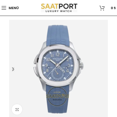
MENÜ
0
₺
Büyütmek için tıklayın