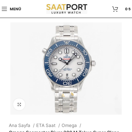
MENÜ
0
₺
Büyütmek için tıklayın
Ana Sayfa
ETA Saat
Omega