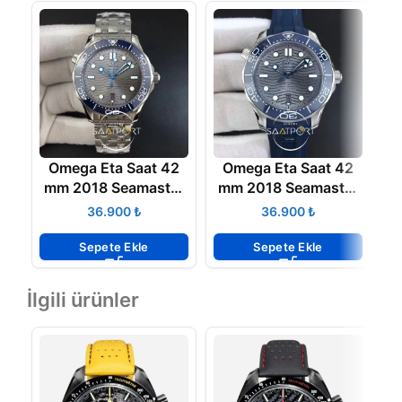
Omega Eta Saat 42
Omega Eta Saat 42
O
mm 2018 Seamaster
mm 2018 Seamaster
Diver 300M VSF Best
Diver 300M VSF Blue
₺
₺
Edition Blue Ceramic
Ceramic Gray Dial on
Gray
Blue
Sepete Ekle
Sepete Ekle
İlgili ürünler