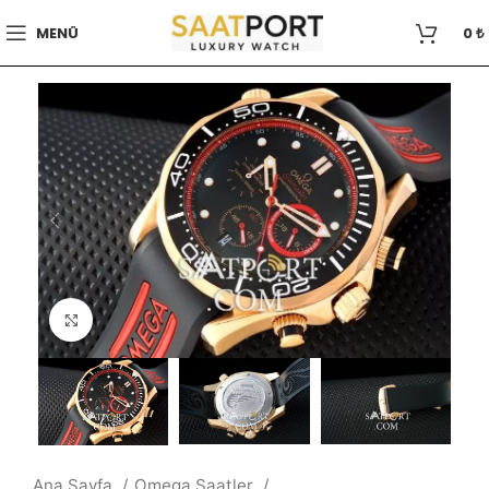
MENÜ
0
₺
Büyütmek için tıklayın
Ana Sayfa
Omega Saatler