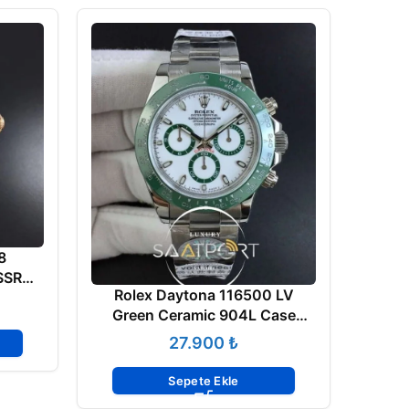
8
 SSRG
Rolex Daytona 116500 LV
n RG
Green Ceramic 904L Case
SRG
White Dial 4130 ETA
mm
₺
Sepete Ekle