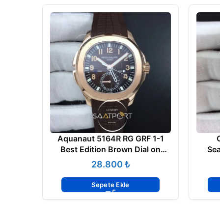
Aquanaut 5164R RG GRF 1-1
Best Edition Brown Dial on
Se
Brown Rubber Strap Super clon
FACTO
₺
Sepete Ekle