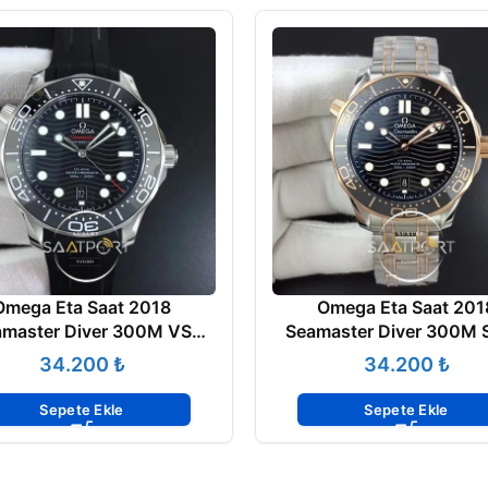
Omega Eta Saat 2018
Omega Eta Saat 201
amaster Diver 300M VS
Seamaster Diver 300M
RY Edition Black Ceramic
VS Factory Best Editio
₺
₺
Black Dial A8800
Bezel Black Dial on S
Bracelet A8800 42 
Sepete Ekle
Sepete Ekle