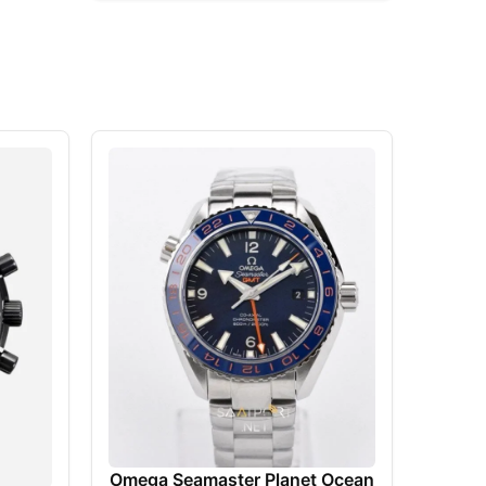
Moo
Black
Omega Seamaster Planet Ocean