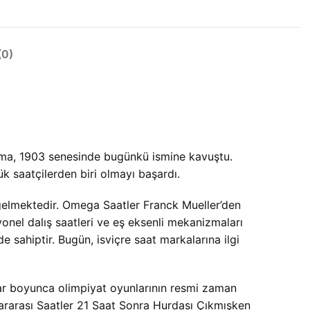
0)
rma, 1903 senesinde bugünkü ismine kavuştu.
k saatçilerden biri olmayı başardı.
 gelmektedir. Omega Saatler Franck Mueller’den
nel dalış saatleri ve eş eksenli mekanizmaları
de sahiptir. Bugün, isviçre saat markalarına ilgi
lar boyunca olimpiyat oyunlarının resmi zaman
slararası Saatler 21 Saat Sonra Hurdası Çıkmışken