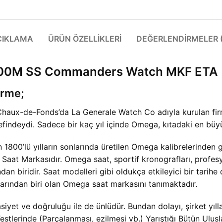
ÇIKLAMA
ÜRÜN ÖZELLIKLERI
DEĞERLENDIRMELER (
300M SS Commanders Watch MKF ETA
irme;
 Chaux-de-Fonds’da La Generale Watch Co adıyla kurulan fi
findeydi. Sadece bir kaç yıl içinde Omega, kıtadaki en büyü
 1800’lü yılların sonlarında üretilen Omega kalibrelerinden
aat Markasıdır. Omega saat, sportif kronografları, profesyo
dan biridir. Saat modelleri gibi oldukça etkileyici bir tarihe 
arından biri olan Omega saat markasını tanımaktadır.
yet ve doğruluğu ile de ünlüdür. Bundan dolayı, şirket yıl
Testlerinde (Parçalanması, ezilmesi vb.) Yarıştığı Bütün Ulu