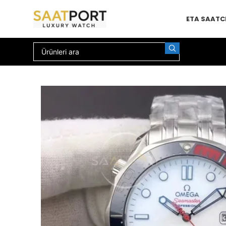
ETA SAAT
C