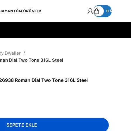
 BAYAN
TÜM ÜRÜNLER
0
₺
ky Dweller
man Dial Two Tone 316L Steel
326938 Roman Dial Two Tone 316L Steel
SEPETE EKLE