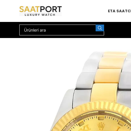
ETA SAAT
C