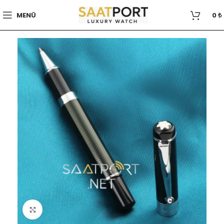
MENÜ
0
₺
Büyütmek için tıklayın