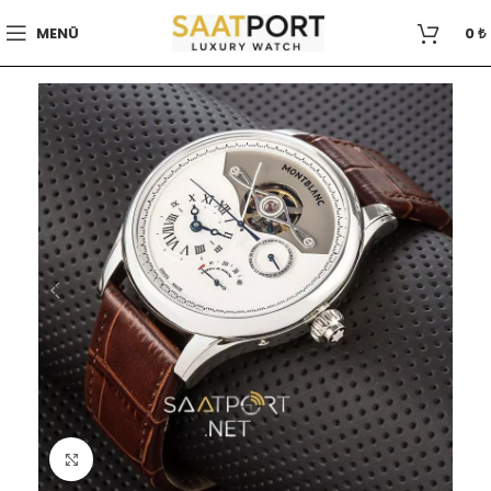
MENÜ
0
₺
Büyütmek için tıklayın