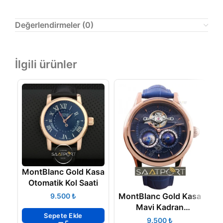
Değerlendirmeler (0)
İlgili ürünler
MontBlanc Gold Kasa
Otomatik Kol Saati
MontBlanc Gold Kasa
M
₺
Mavi Kadran
Sepete Ekle
Otomatik Model
₺