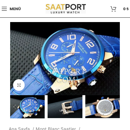
MENÜ
0
₺
Büyütmek için tıklayın
Ana Sayfa
Mont Blanc Saatler