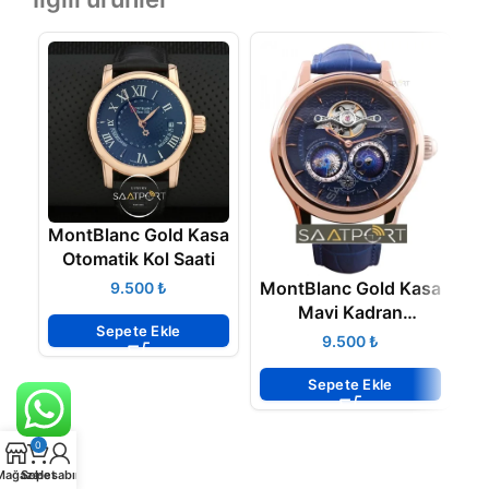
MontBlanc Gold Kasa
Otomatik Kol Saati
MontBlanc Gold Kasa
M
₺
Mavi Kadran
Sepete Ekle
Otomatik Model
₺
Sepete Ekle
0
Mağaza
Sepet
Hesabım