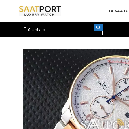
ETA SAAT
C