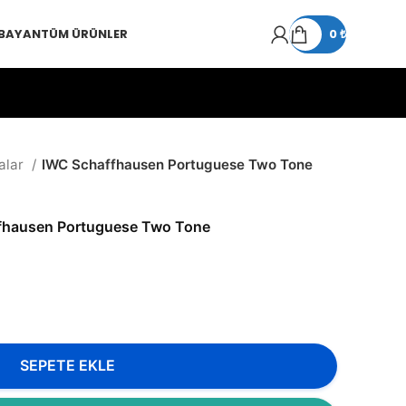
 BAYAN
TÜM ÜRÜNLER
0
₺
alar
IWC Schaffhausen Portuguese Two Tone
fhausen Portuguese Two Tone
SEPETE EKLE