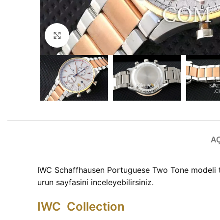
Büyütmek için tıklayın
A
IWC Schaffhausen Portuguese Two Tone modeli tasa
urun sayfasini inceleyebilirsiniz.
IWC Collection