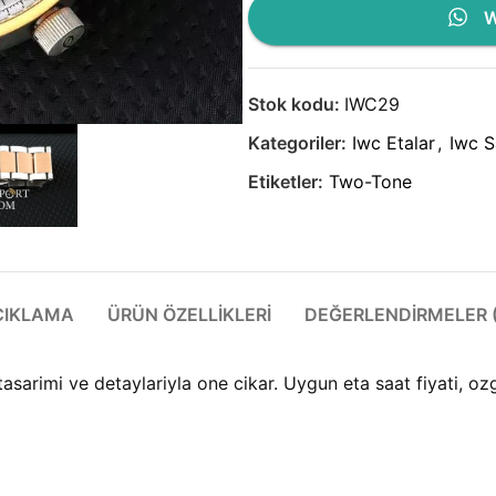
W
Stok kodu:
IWC29
Kategoriler:
Iwc Etalar
,
Iwc S
Etiketler:
Two-Tone
ÇIKLAMA
ÜRÜN ÖZELLIKLERI
DEĞERLENDIRMELER (
rimi ve detaylariyla one cikar. Uygun eta saat fiyati, ozgu