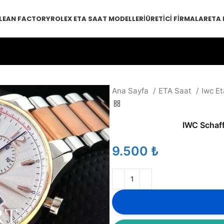
LEAN FACTORY
ROLEX ETA SAAT MODELLERI
ÜRETICI FIRMALAR
ETA
Ana Sayfa
ETA Saat
Iwc Et
IWC Schaf
₺