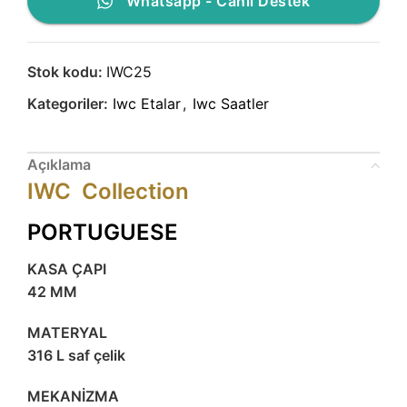
Whatsapp - Canlı Destek
Stok kodu:
IWC25
Kategoriler:
Iwc Etalar
,
Iwc Saatler
Açıklama
IWC Collection
PORTUGUESE
KASA ÇAPI
42 MM
MATERYAL
316 L saf çelik
MEKANİZMA