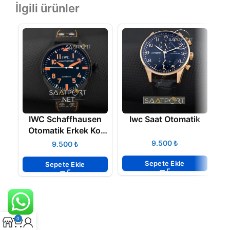
İlgili ürünler
IWC Schaffhausen
Iwc Saat Otomatik
Otomatik Erkek Kol
Saati
₺
₺
Sepete Ekle
Sepete Ekle
0