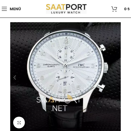
MENÜ
0
₺
Büyütmek için tıklayın