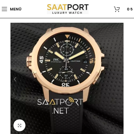
MENÜ
0
₺
Büyütmek için tıklayın