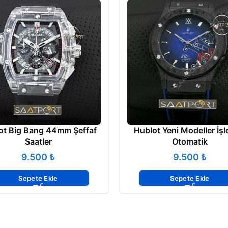
ot Big Bang 44mm Şeffaf
Hublot Yeni Modeller İşl
Saatler
Otomatik
₺
₺
Sepete Ekle
Sepete Ekle