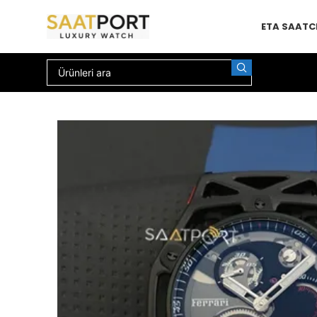
ETA SAAT
C