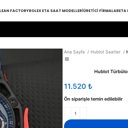
LEAN FACTORY
ROLEX ETA SAAT MODELLERI
ÜRETICI FIRMALAR
ETA
Ana Sayfa
Hublot Saatler
Hublot Türbülon
₺
Ön siparişle temin edilebilir