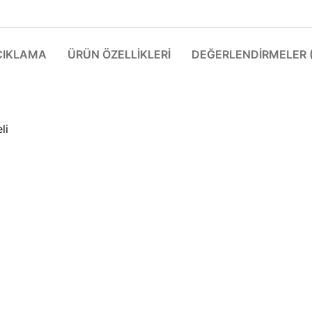
ÇIKLAMA
ÜRÜN ÖZELLIKLERI
DEĞERLENDIRMELER (
li