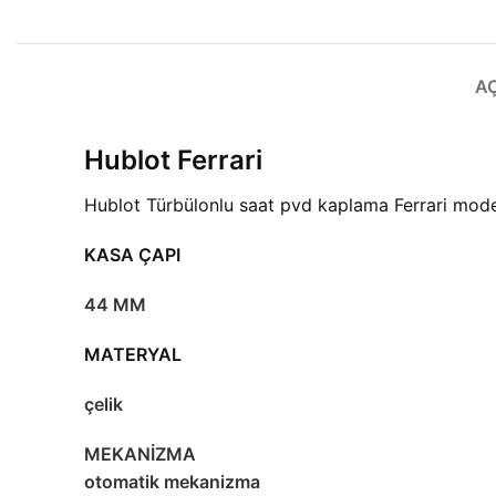
A
Hublot Ferrari
Hublot Türbülonlu saat pvd kaplama Ferrari mode
KASA ÇAPI
44 MM
MATERYAL
çelik
MEKANİZMA
otomatik mekanizma