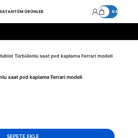
 BAYAN
TÜM ÜRÜNLER
0
₺
Hublot Türbülonlu saat pvd kaplama Ferrari modeli
lu saat pvd kaplama Ferrari modeli
SEPETE EKLE